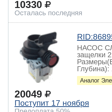
10330
Осталась последняя
т Thor
RID:8689
т Kuppersbusch
НАСОС СЛ
защелки 2
Размеры(
Глубина): 
Аналог Эле
20049
Поступит 17 ноября
Предоплата 50%