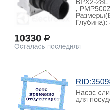
BPX2-28L 
, PMP500Z
Размеры(
Глубина): 
10330
Осталась последняя
RID:3509
Насос сли
для посуд