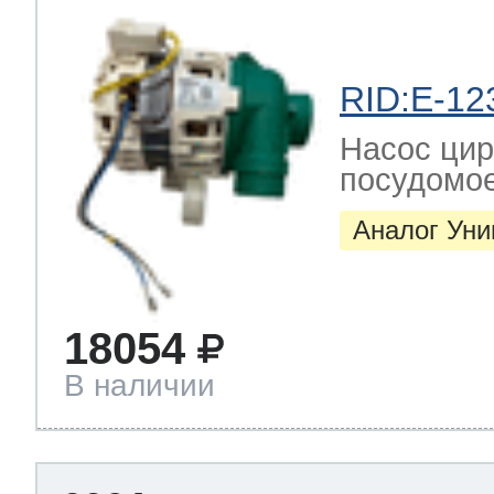
 Whirlpool
RID:E-12
Насос цир
посудомо
ns
т Ardo
Аналог Ун
т Candy
18054
В наличии
 Miele