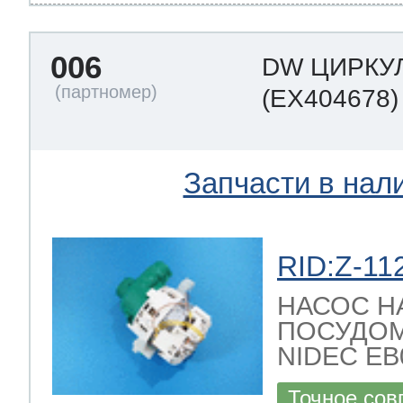
006
DW ЦИРКУ
(EX404678)
Запчасти в нал
RID:Z-11
НАСОС Н
ПОСУДО
NIDEC EB08
Точное сов