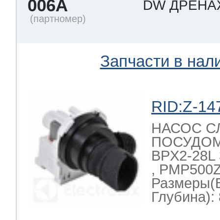
006A
DW ДРЕН
ool
т Beko
Запчасти в нал
ool
i
т GE
RID:Z-14
i
т Gaggenau
НАСОС С
ПОСУДО
BPX2-28L 
 Neff
, PMP500Z
Размеры(
Глубина): 
т Smeg