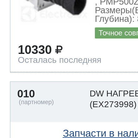
, PMP500Z
Размеры(
Глубина): 
Точное сов
10330
Осталась последняя
010
DW НАГРЕ
(EX273998)
Запчасти в нал