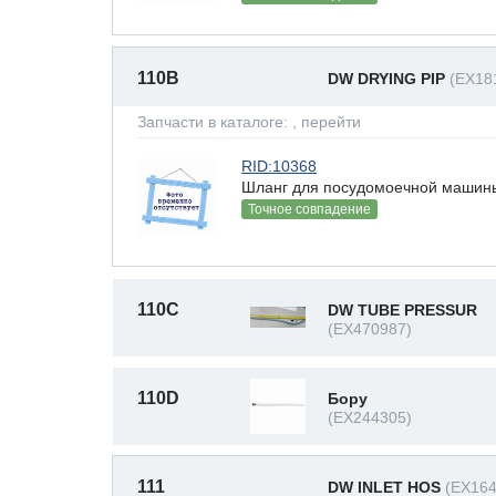
110B
DW DRYING PIP
(EX18
Запчасти в каталоге:
, перейти
RID:10368
Шланг для посудомоечной машины
Точное совпадение
110C
DW TUBE PRESSUR
(EX470987)
110D
Бору
(EX244305)
111
DW INLET HOS
(EX164