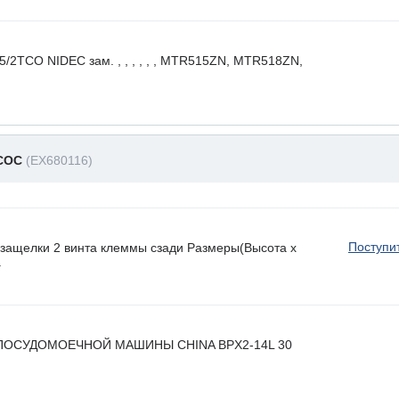
CO NIDEC зам. , , , , , , MTR515ZN, MTR518ZN,
СОС
(EX680116)
Поступи
ащелки 2 винта клеммы сзади Размеры(Высота х
.
ПОСУДОМОЕЧНОЙ МАШИНЫ CHINA BPX2-14L 30