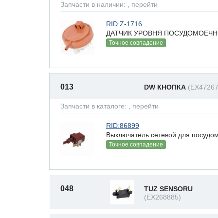
Запчасти в наличии:
, перейти
RID:Z-1716
ДАТЧИК УРОВНЯ ПОСУДОМОЕЧНО
Точное совпадение
013
DW КНОПКА
(EX47267
Запчасти в каталоге:
, перейти
RID:86899
Выключатель сетевой для посуд
Точное совпадение
048
TUZ SENSORU
(EX268885)