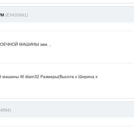
WM
(EX433661)
ОЕЧНОЙ МАШИНЫ зам. ,
й машины W diam32 Размеры(Высота х Ширина х
4894)