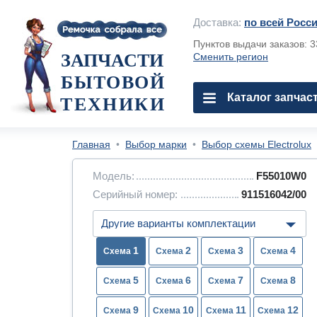
Доставка:
по всей Росс
Пунктов выдачи заказов: 
ЗАПЧАСТИ
Сменить регион
БЫТОВОЙ
Каталог запчас
ТЕХНИКИ
Главная
•
Выбор марки
•
Выбор схемы Electrolux
Модель:
F55010W0
Серийный номер:
911516042/00
1
2
3
4
5
6
7
8
9
10
11
12