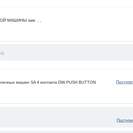
Й МАШИНЫ зам. , ,
4)
Поступи
омоечных машин SA 4 контакта DW PUSH BUTTON
Поступи