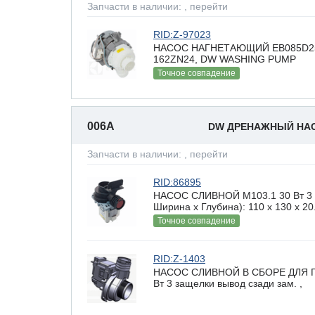
Запчасти в наличии:
, перейти
RID:Z-97023
НАСОС НАГНЕТАЮЩИЙ EB085D25/2T
162ZN24, DW WASHING PUMP
Точное совпадение
006A
DW ДРЕНАЖНЫЙ НА
Запчасти в наличии:
, перейти
RID:86895
НАСОС СЛИВНОЙ М103.1 30 Вт 3 з
Ширина х Глубина): 110 x 130 х 20
Точное совпадение
RID:Z-1403
НАСОС СЛИВНОЙ В СБОРЕ ДЛЯ 
Вт 3 защелки вывод сзади зам. ,