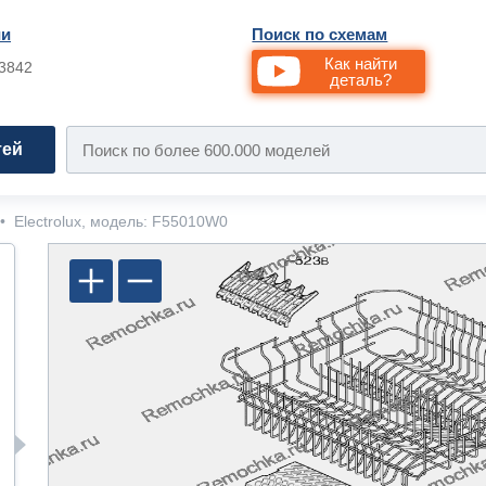
ии
Поиск по схемам
Как найти
33842
деталь?
тей
•
Electrolux, модель: F55010W0