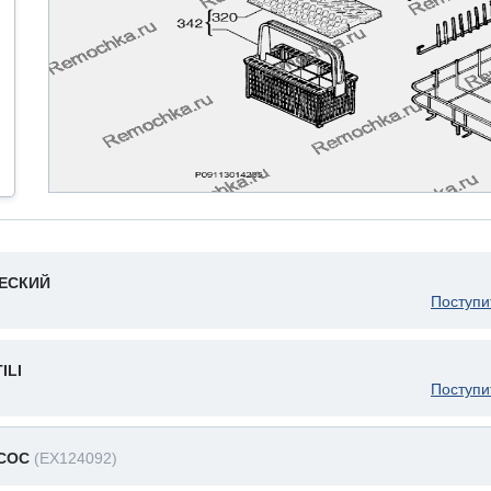
ЧЕСКИЙ
Поступи
ILI
Поступи
АСОС
(EX124092)