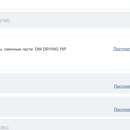
1768)
Поступи
, сменные части. DW DRYING PIP
Поступи
Поступи
381)