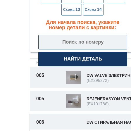
13
14
Для начала поиска, укажите
номер детали с картинки:
№ на схеме
Описание
005
DW VALVE ЭЛЕКТРИ
(EX295272)
005
REJENERASYON VENT
(EX101786)
006
DW СТИРАЛЬНАЯ Н