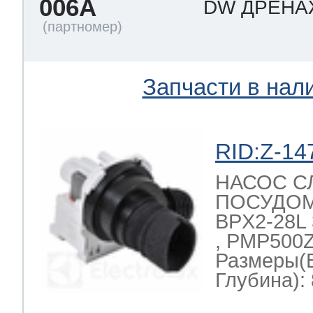
006A
DW ДРЕН
ool
т Beko
Запчасти в нал
ool
i
т GE
RID:Z-14
i
т Gaggenau
НАСОС С
ПОСУДО
BPX2-28L 
 Neff
, PMP500Z
Размеры(
Глубина): 
т Smeg