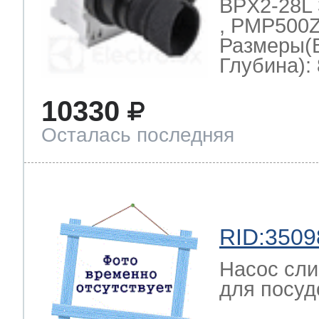
BPX2-28L 
, PMP500Z
Размеры(
Глубина): 
10330
Осталась последняя
RID:3509
Насос сли
для посуд