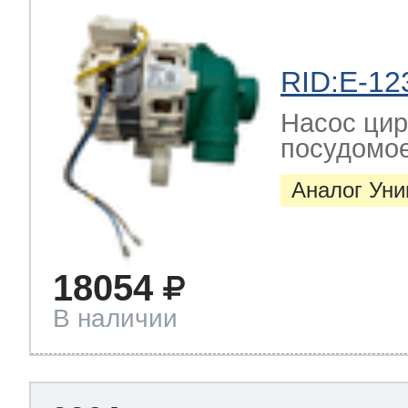
 Whirlpool
RID:E-12
Насос цир
посудомо
ns
т Ardo
Аналог Ун
т Candy
18054
В наличии
 Miele