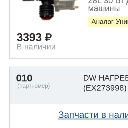
28L 30 Вт
машины
Аналог Ун
3393
В наличии
010
DW НАГРЕ
(EX273998)
Запчасти в нал