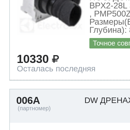
BPX2-28L 
, PMP500Z
Размеры(
Глубина): 
Точное сов
10330
Осталась последняя
006A
DW ДРЕН