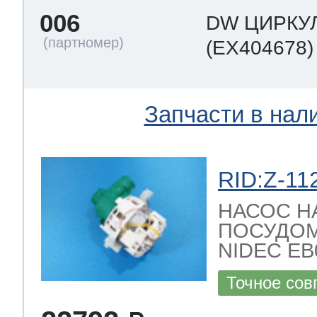
006
DW ЦИРКУ
(EX404678)
Запчасти в нал
RID:Z-11
НАСОС Н
ПОСУДО
NIDEC EB08
Точное сов