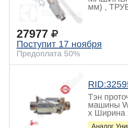
мм) , ТРУ
27977
Поступит 17 ноября
Предоплата 50%
RID:3259
Тэн прото
машины W
х Ширина х
Аналог Ун