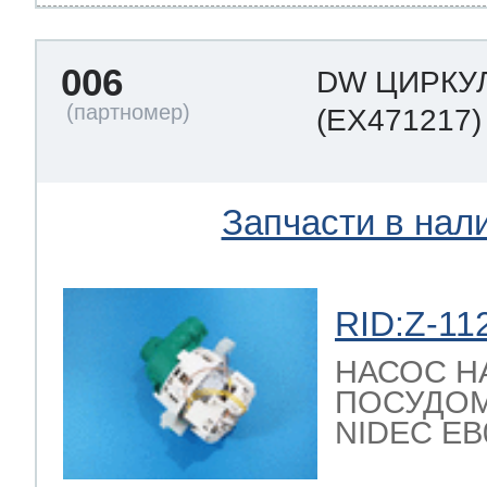
006
DW ЦИРКУ
(EX471217)
Запчасти в нал
RID:Z-11
НАСОС Н
ПОСУДО
NIDEC EB08