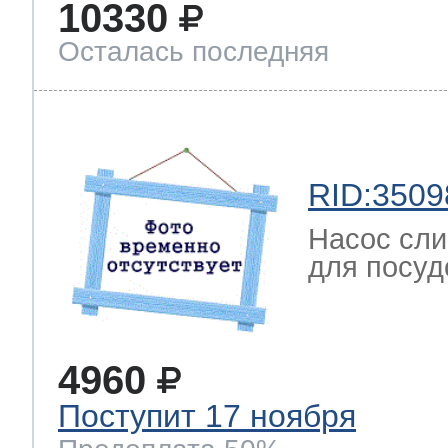
10330
Осталась последняя
т Thor
т Kuppersbusch
RID:3509
Насос сли
для посуд
4960
Поступит 17 ноября