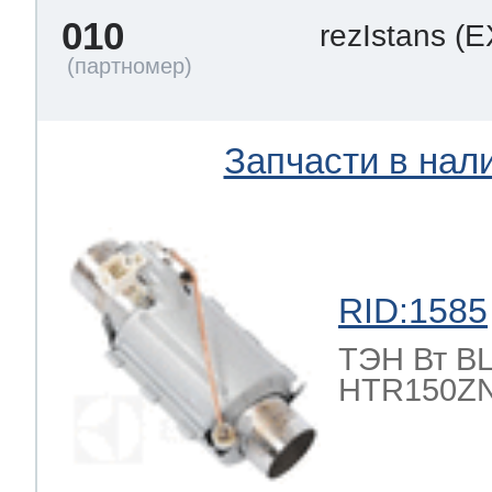
010
rezIstans
(E
Запчасти в нал
RID:1585
ТЭН Вт BLE
HTR150ZN