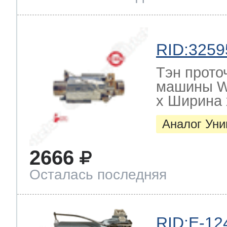
RID:3259
Тэн прото
машины W
х Ширина х
Аналог Ун
2666
Осталась последняя
RID:E-12