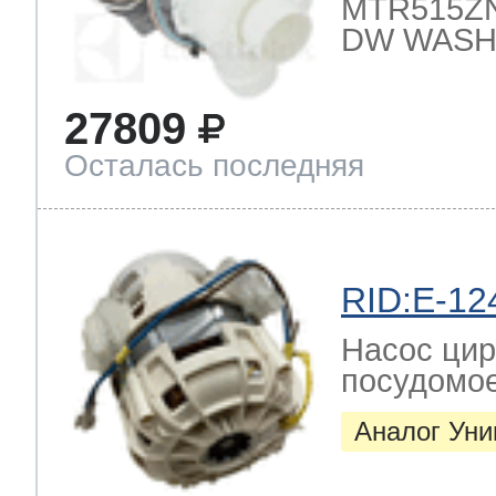
MTR515ZN
DW WASH
27809
Осталась последняя
RID:E-12
Насос цир
посудомо
Аналог Ун