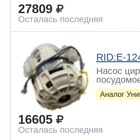
27809
ool
т Beko
Осталась последняя
ool
i
т GE
RID:E-12
i
т Gaggenau
Насос цир
посудомо
Аналог Ун
 Neff
16605
Осталась последняя
т Smeg