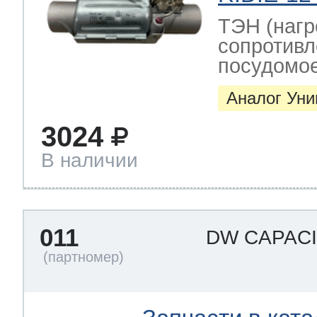
ТЭН (нагр
сопротивл
посудомо
Аналог Ун
3024
В наличии
011
DW CAPAC