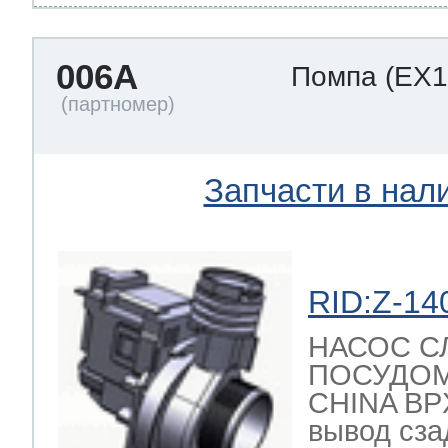
006A
Помпа
(EX1
т Thor
т Kuppersbusch
Запчасти в нал
RID:Z-14
НАСОС С
ПОСУДО
CHINA BPX
вывод сзад