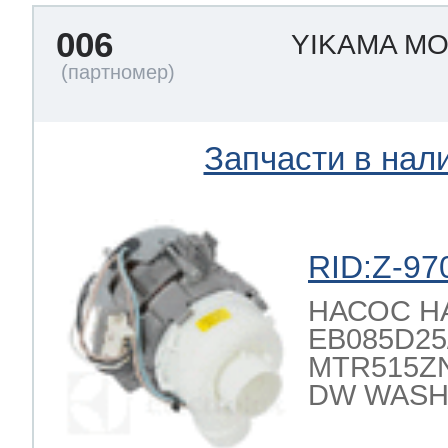
006
YIKAMA M
 Whirlpool
Запчасти в нал
ns
т Ardo
RID:Z-97
т Candy
НАСОС 
EB085D25/2
MTR515ZN
 Miele
DW WASH