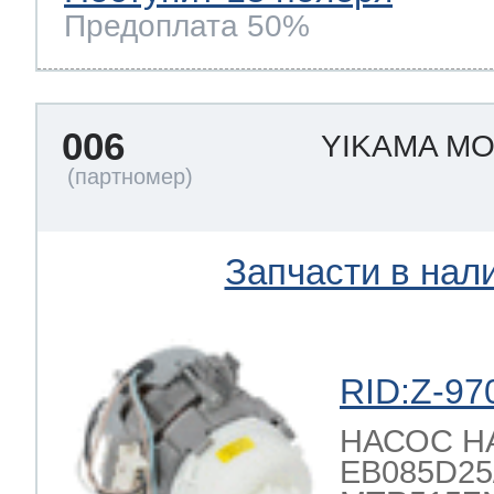
Предоплата 50%
006
YIKAMA M
Запчасти в нал
RID:Z-97
НАСОС 
EB085D25/2