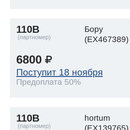
110B
Бору
(EX467389)
6800
Поступит 18 ноября
Предоплата 50%
110B
hortum
(EX139765)