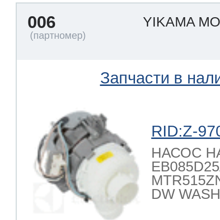
006
YIKAMA M
 Whirlpool
Запчасти в нал
ns
т Ardo
RID:Z-97
т Candy
НАСОС 
EB085D25/2
MTR515ZN
 Miele
DW WASH