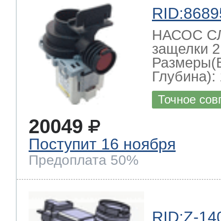
RID:8689
НАСОС СЛ
защелки 2
Размеры(
Глубина): 
Точное сов
20049
Поступит 16 ноября
Предоплата 50%
RID:Z-14