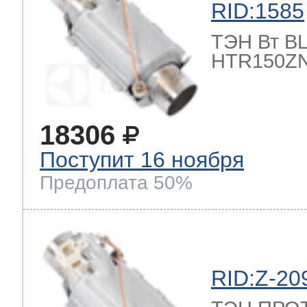
RID:1585
ТЭН Вт BLE
HTR150ZN
18306
Поступит 16 ноября
Предоплата 50%
RID:Z-20