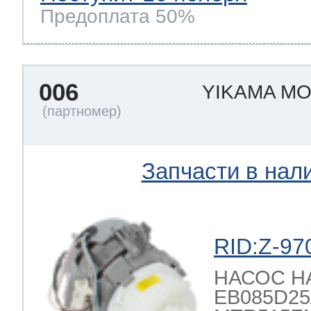
Предоплата 50%
006
YIKAMA M
Запчасти в нал
RID:Z-97
НАСОС 
EB085D25/2