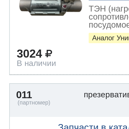
ТЭН (нагр
сопротивл
посудомо
Аналог Ун
3024
В наличии
011
презерват
Запчасти в ката