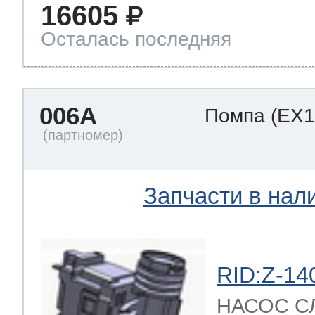
16605
Осталась последняя
006A
Помпа
(EX1
Запчасти в нал
RID:Z-14
НАСОС С