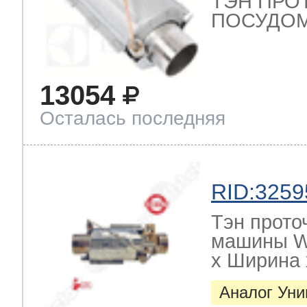
ТЭН ПРО
ПОСУДОМ
13054
Осталась последняя
RID:3259
Тэн прото
машины W
х Ширина х
Аналог Ун