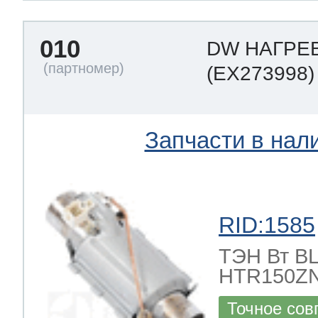
010
DW НАГРЕ
(EX273998)
Запчасти в нал
RID:1585
ТЭН Вт BLE
HTR150ZN
Точное сов