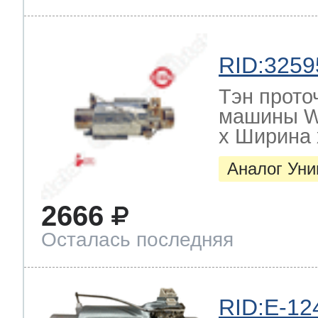
RID:3259
Тэн прото
машины W
х Ширина х
Аналог Ун
2666
Осталась последняя
RID:E-12