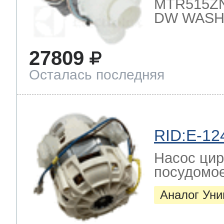
MTR515ZN
DW WASH
27809
Осталась последняя
RID:E-12
Насос цир
посудомо
Аналог Ун