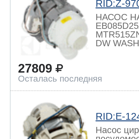
RID:Z-97
НАСОС 
EB085D25/2
MTR515ZN
DW WASH
27809
Осталась последняя
RID:E-12
Насос цир
посудомо