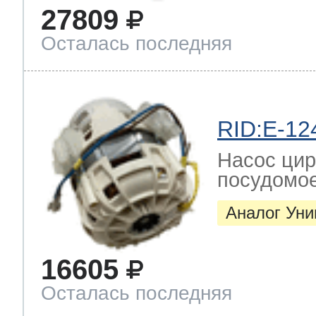
27809
ool
т Beko
Осталась последняя
ool
i
т GE
RID:E-12
i
т Gaggenau
Насос цир
посудомо
Аналог Ун
 Neff
16605
Осталась последняя
т Smeg