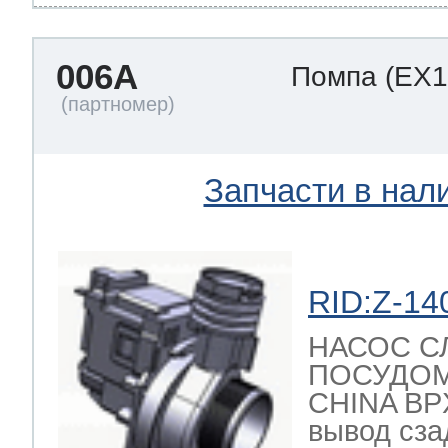
006A
Помпа
(EX1
т Thor
т Kuppersbusch
Запчасти в нал
RID:Z-14
НАСОС С
ПОСУДО
CHINA BPX
вывод сзад