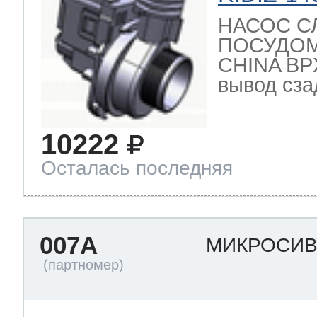
НАСОС С
ПОСУДО
CHINA BPX
вывод сзад
10222
Осталась последняя
007A
МИКРОСИ