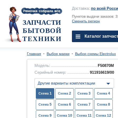
Доставка:
по всей Росс
Пунктов выдачи заказов: 
ЗАПЧАСТИ
Сменить регион
БЫТОВОЙ
Каталог запчас
ТЕХНИКИ
Главная
•
Выбор марки
•
Выбор схемы Electrolux
Модель:
F50870M
Серийный номер:
911916619/00
1
2
3
4
5
6
7
8
9
10
11
12