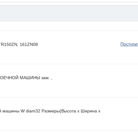
Поступи
 HTR150ZN, 161ZN08
ОЕЧНОЙ МАШИНЫ зам. ,
й машины W diam32 Размеры(Высота х Ширина х