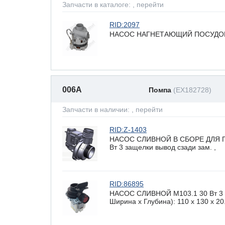
Запчасти в каталоге:
, перейти
RID:2097
НАСОС НАГНЕТАЮЩИЙ ПОСУДОМ
006A
Помпа
(EX182728)
Запчасти в наличии:
, перейти
RID:Z-1403
НАСОС СЛИВНОЙ В СБОРЕ ДЛЯ 
Вт 3 защелки вывод сзади зам. ,
RID:86895
НАСОС СЛИВНОЙ М103.1 30 Вт 3 з
Ширина х Глубина): 110 x 130 х 20