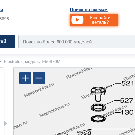
ии
Поиск по схемам
Как найти
33698
деталь?
тей
•
Electrolux, модель: F50870M