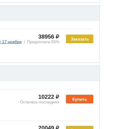
38956
Заказать
т 17 ноября
Предоплата 50%
10222
Купить
Осталась последняя
20049