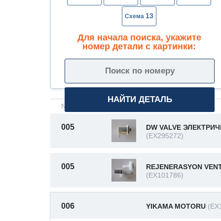
13
Для начала поиска, укажите
номер детали с картинки:
№ на схеме
Описание
005
DW VALVE ЭЛЕКТРИ
(EX295272)
005
REJENERASYON VENT
(EX101786)
006
YIKAMA MOTORU
(EX