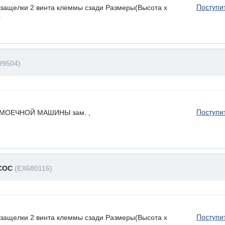
Поступи
ащелки 2 винта клеммы сзади Размеры(Высота х
.
99504)
Поступи
ОЕЧНОЙ МАШИНЫ зам. ,
СОС
(EX680116)
Поступи
ащелки 2 винта клеммы сзади Размеры(Высота х