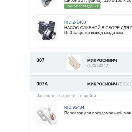
Ширина х Глубина): 110 x 130 х 20
Точное совпадение
RID:Z-1403
НАСОС СЛИВНОЙ В СБОРЕ ДЛЯ 
Вт 3 защелки вывод сзади зам. ,
007
МИКРОСИВИЧ
(EX338242)
007A
МИКРОСИВИЧ
(EX181
Запчасти в каталоге:
, перейти
RID:95484
Поплавок для посудомоечной машин