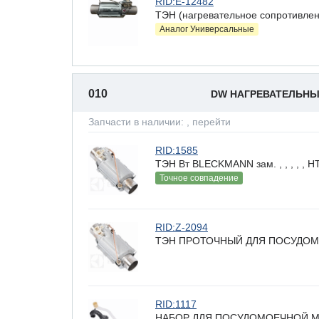
RID:E-12482
ТЭН (нагревательное сопротивлен
Аналог Универсальные
010
DW НАГРЕВАТЕЛЬН
Запчасти в наличии:
, перейти
RID:1585
ТЭН Вт BLECKMANN зам. , , , , ,
Точное совпадение
RID:Z-2094
ТЭН ПРОТОЧНЫЙ ДЛЯ ПОСУДОМ
RID:1117
НАБОР ДЛЯ ПОСУДОМОЕЧНОЙ МАШИ