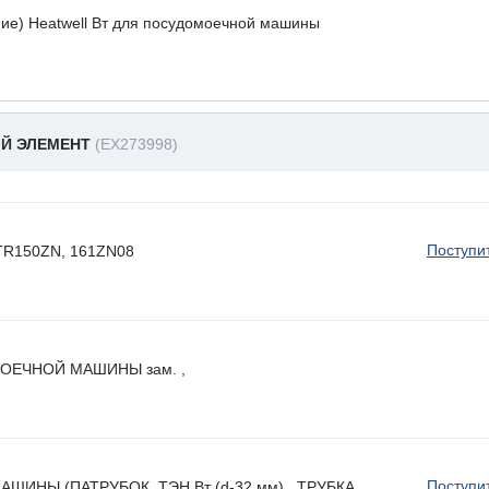
ие) Heatwell Вт для посудомоечной машины
ЫЙ ЭЛЕМЕНТ
(EX273998)
Поступи
 HTR150ZN, 161ZN08
ОЕЧНОЙ МАШИНЫ зам. ,
Поступи
НЫ (ПАТРУБОК, ТЭН Вт (d-32 мм) , ТРУБКА ,