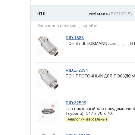
010
rezIstans
(EX210915)
Запчасти в наличии:
, перейти
RID:1585
ТЭН Вт BLECKMANN зам. , , , , ,
RID:Z-2094
ТЭН ПРОТОЧНЫЙ ДЛЯ ПОСУДОМ
RID:32595
Тэн проточный для посудомоечно
Глубина): 147 x 70 х 70.
Аналог Универсальные