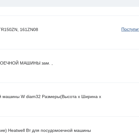
Поступи
 HTR150ZN, 161ZN08
ОЕЧНОЙ МАШИНЫ зам. ,
й машины W diam32 Размеры(Высота х Ширина х
ие) Heatwell Вт для посудомоечной машины