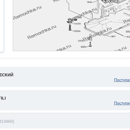
ЧЕСКИЙ
Поступи
ILI
Поступи
413460)