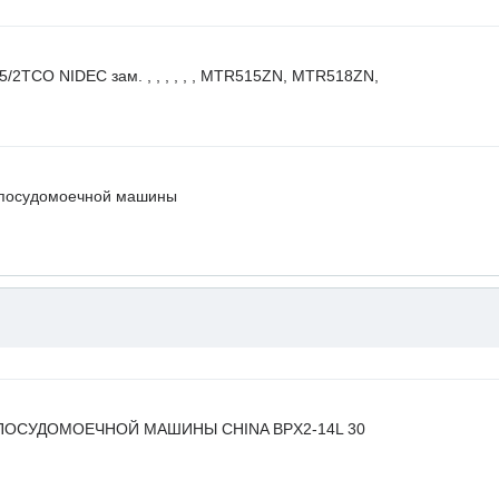
CO NIDEC зам. , , , , , , MTR515ZN, MTR518ZN,
 посудомоечной машины
ПОСУДОМОЕЧНОЙ МАШИНЫ CHINA BPX2-14L 30