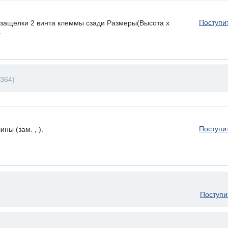
Поступи
ащелки 2 винта клеммы сзади Размеры(Высота х
.
364)
Поступи
ы (зам. , ).
Поступи