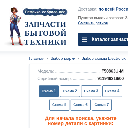
Доставка:
по всей Росс
Пунктов выдачи заказов: 
ЗАПЧАСТИ
Сменить регион
БЫТОВОЙ
Каталог запчас
ТЕХНИКИ
Главная
•
Выбор марки
•
Выбор схемы Electrolux
Модель:
F50863U-M
Серийный номер:
911946218/00
1
2
3
4
5
6
7
Для начала поиска, укажите
номер детали с картинки: