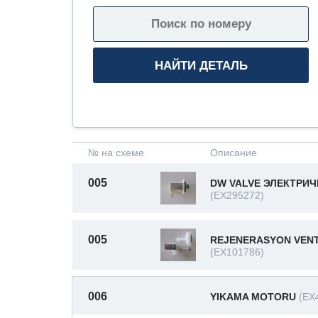
№ на схеме
Описание
005
DW VALVE ЭЛЕКТРИ
(EX295272)
005
REJENERASYON VENT
(EX101786)
006
YIKAMA MOTORU
(EX