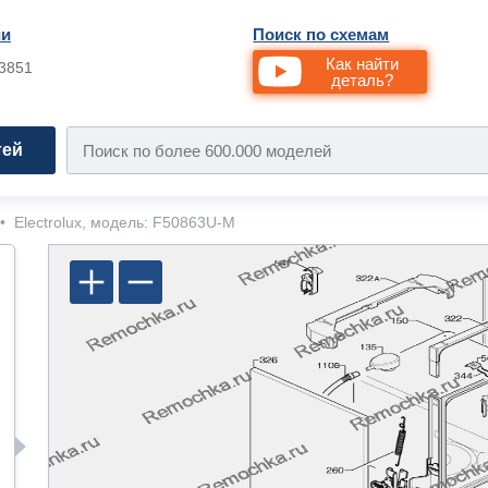
ии
Поиск по схемам
Как найти
33851
деталь?
тей
•
Electrolux, модель: F50863U-M