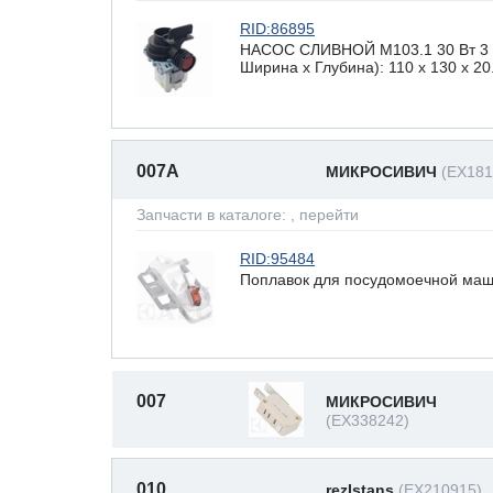
RID:86895
НАСОС СЛИВНОЙ М103.1 30 Вт 3 з
Ширина х Глубина): 110 x 130 х 20
007A
МИКРОСИВИЧ
(EX181
Запчасти в каталоге:
, перейти
RID:95484
Поплавок для посудомоечной машин
007
МИКРОСИВИЧ
(EX338242)
010
rezIstans
(EX210915)