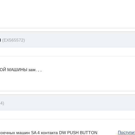
I
(EX565572)
Й МАШИНЫ зам. , ,
4)
Поступи
омоечных машин SA 4 контакта DW PUSH BUTTON