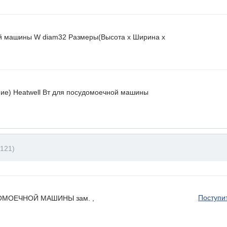
й машины W diam32 Размеры(Высота х Ширина х
ие) Heatwell Вт для посудомоечной машины
121)
Поступи
ОМОЕЧНОЙ МАШИНЫ зам. ,