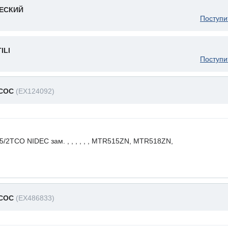
ЧЕСКИЙ
Поступи
ILI
Поступи
АСОС
(EX124092)
CO NIDEC зам. , , , , , , MTR515ZN, MTR518ZN,
АСОС
(EX486833)