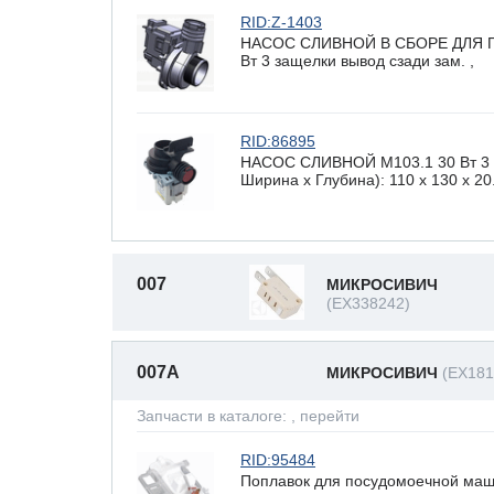
RID:Z-1403
НАСОС СЛИВНОЙ В СБОРЕ ДЛЯ 
Вт 3 защелки вывод сзади зам. ,
RID:86895
НАСОС СЛИВНОЙ М103.1 30 Вт 3 з
Ширина х Глубина): 110 x 130 х 20
007
МИКРОСИВИЧ
(EX338242)
007A
МИКРОСИВИЧ
(EX181
Запчасти в каталоге:
, перейти
RID:95484
Поплавок для посудомоечной машин