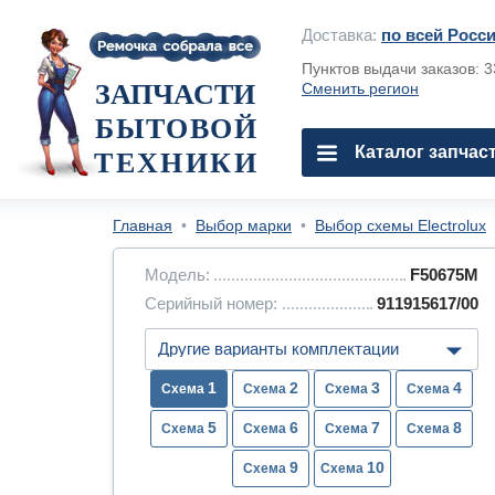
Доставка:
по всей Росс
Пунктов выдачи заказов: 
ЗАПЧАСТИ
Сменить регион
БЫТОВОЙ
Каталог запчас
ТЕХНИКИ
Главная
•
Выбор марки
•
Выбор схемы Electrolux
Модель:
F50675M
Серийный номер:
911915617/00
1
2
3
4
5
6
7
8
9
10