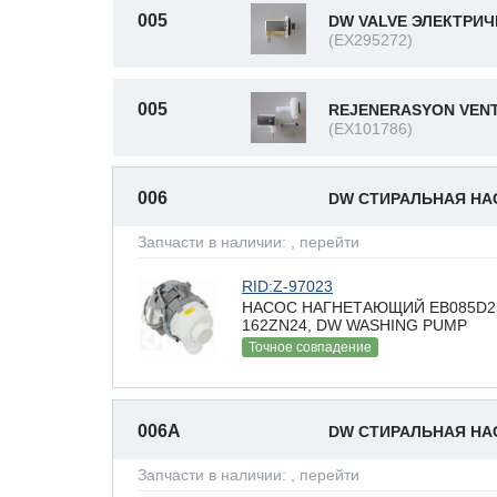
005
DW VALVE ЭЛЕКТРИ
(EX295272)
005
REJENERASYON VENT
(EX101786)
006
DW СТИРАЛЬНАЯ Н
Запчасти в наличии:
, перейти
RID:Z-97023
НАСОС НАГНЕТАЮЩИЙ EB085D25/2T
162ZN24, DW WASHING PUMP
Точное совпадение
006A
DW СТИРАЛЬНАЯ Н
Запчасти в наличии:
, перейти