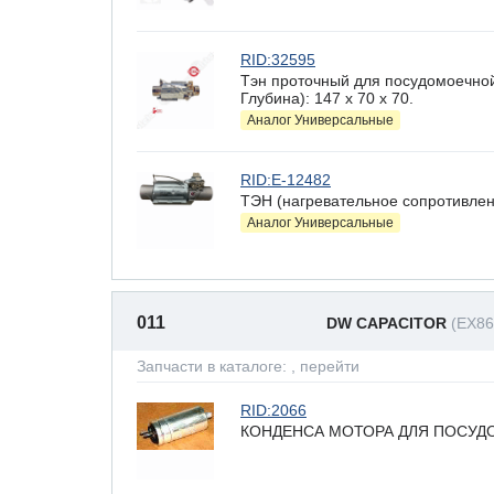
RID:32595
Тэн проточный для посудомоечно
Глубина): 147 x 70 х 70.
Аналог Универсальные
RID:E-12482
ТЭН (нагревательное сопротивлен
Аналог Универсальные
011
DW CAPACITOR
(EX86
Запчасти в каталоге:
, перейти
RID:2066
КОНДЕНСА МОТОРА ДЛЯ ПОСУД