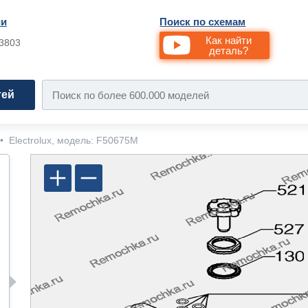
ии
Поиск по схемам
Как найти
33803
деталь?
тей
•
Electrolux, модель: F50675M