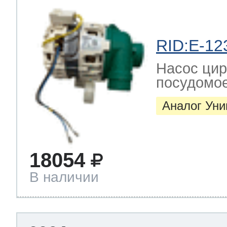
 Whirlpool
RID:E-12
Насос цир
посудомо
ns
т Ardo
Аналог Ун
т Candy
18054
В наличии
 Miele