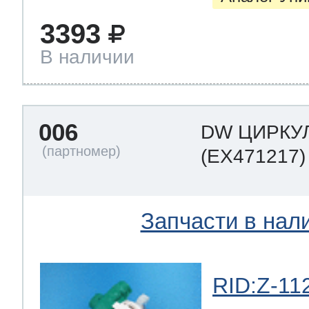
3393
В наличии
006
DW ЦИРКУ
(EX471217)
Запчасти в нал
RID:Z-11