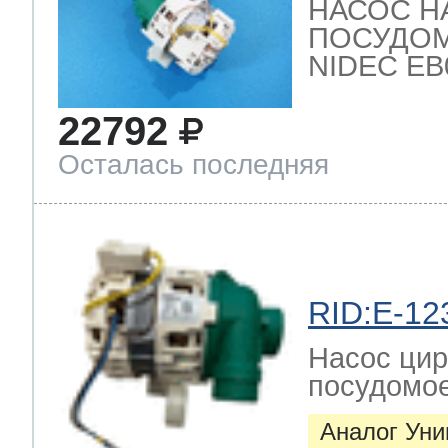
НАСОС Н
ПОСУДО
NIDEC EB08
22792
Осталась последняя
RID:E-12
Насос цир
посудомо
Аналог Ун