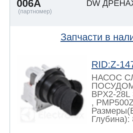
006A
DW ДРЕН
ool
т Beko
Запчасти в нал
ool
i
т GE
RID:Z-14
i
т Gaggenau
НАСОС С
ПОСУДО
BPX2-28L 
 Neff
, PMP500Z
Размеры(
Глубина): 
т Smeg