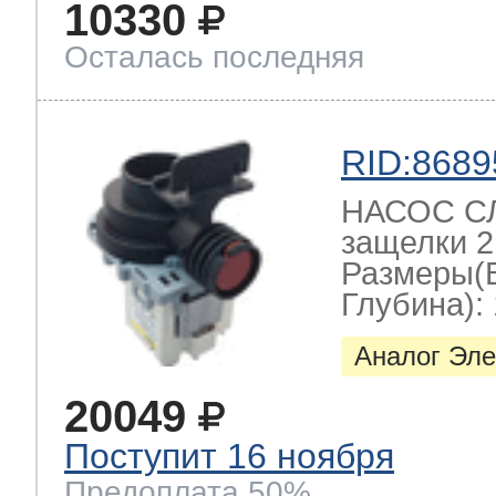
10330
Осталась последняя
т Thor
RID:8689
т Kuppersbusch
НАСОС СЛ
защелки 2
Размеры(
Глубина): 
Аналог Эле
20049
Поступит 16 ноября
Предоплата 50%