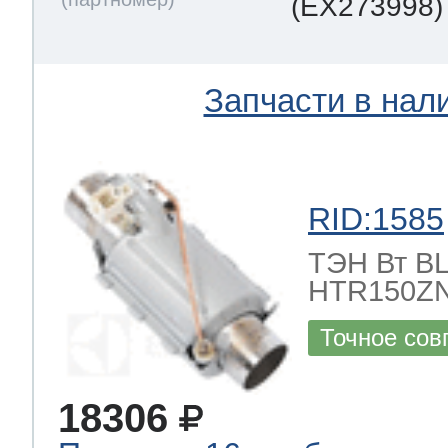
(EX273998)
Запчасти в нал
RID:1585
ТЭН Вт BLE
HTR150ZN
Точное сов
18306