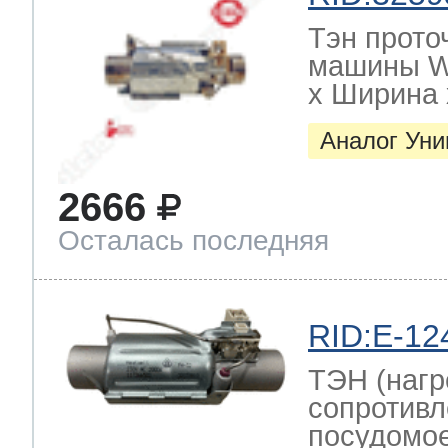
Тэн прото
машины W
х Ширина х
Аналог Ун
2666
Осталась последняя
RID:E-12
ТЭН (нагр
сопротивл
посудомо