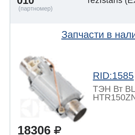
010
rezIstans
(E
Запчасти в нал
RID:1585
ТЭН Вт BLE
HTR150ZN
18306