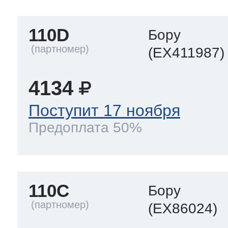
110D
Бору
(EX411987)
4134
Поступит 17 ноября
Предоплата 50%
110C
Бору
(EX86024)