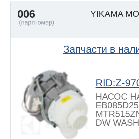
006
YIKAMA M
 Whirlpool
Запчасти в нал
ns
т Ardo
RID:Z-97
т Candy
НАСОС 
EB085D25/2
MTR515ZN
 Miele
DW WASH