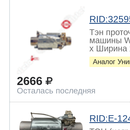
RID:3259
Тэн прото
машины W
х Ширина х
Аналог Ун
2666
Осталась последняя
RID:E-12