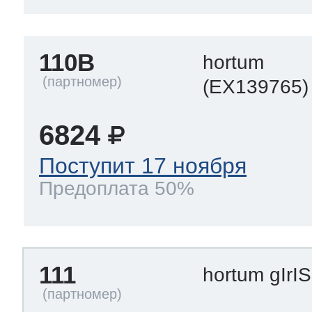
110B
hortum
(EX139765)
6824
Поступит 17 ноября
Предоплата 50%
111
hortum gIrI