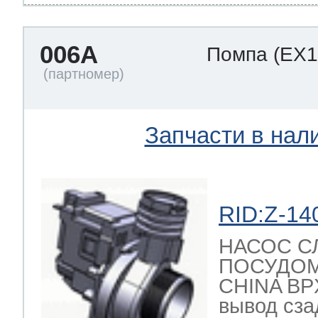
006A
Помпа
(EX1
т Thor
т Kuppersbusch
Запчасти в нал
RID:Z-14
НАСОС С
ПОСУДО
CHINA BPX
вывод сзад