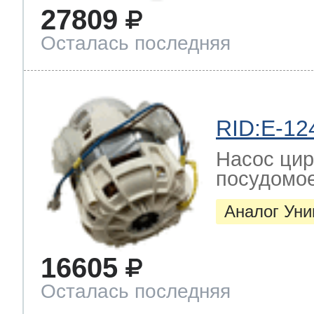
27809
ool
т Beko
Осталась последняя
ool
i
т GE
RID:E-12
i
т Gaggenau
Насос цир
посудомо
Аналог Ун
 Neff
16605
Осталась последняя
т Smeg