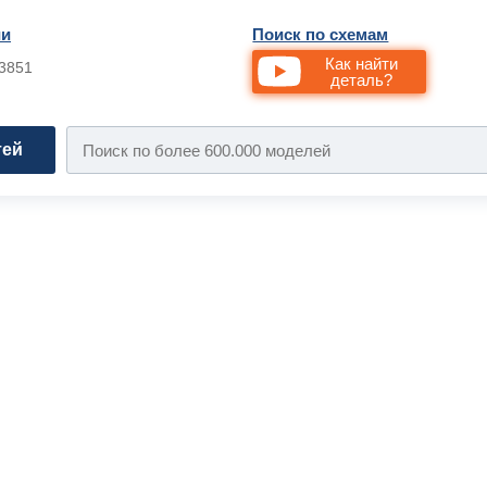
ии
Поиск по схемам
Как найти
33851
деталь?
тей