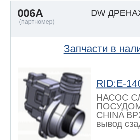
006A
DW ДРЕН
Запчасти в нал
RID:E-14
НАСОС С
ПОСУДО
CHINA BPX
вывод сзад