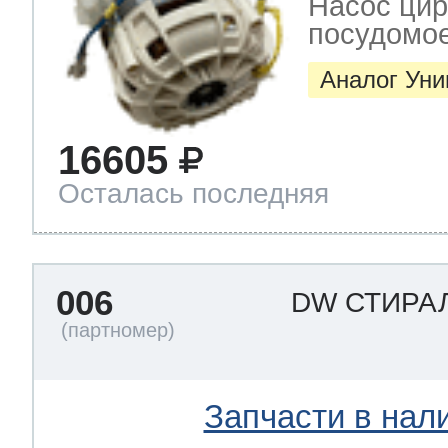
Насос цир
посудомо
Аналог Ун
16605
Осталась последняя
006
DW СТИРА
Запчасти в нал