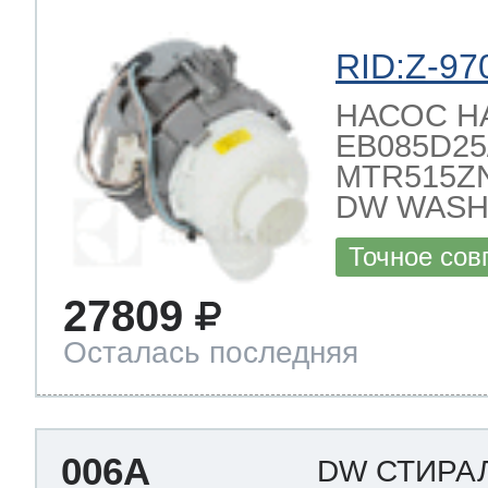
RID:Z-97
НАСОС 
EB085D25/2
MTR515ZN
DW WASH
Точное сов
27809
Осталась последняя
006A
DW СТИРА