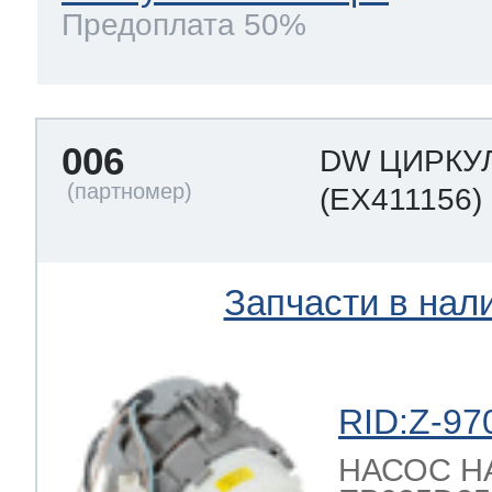
Предоплата 50%
 Whirlpool
006
DW ЦИРКУ
ns
т Ardo
(EX411156)
т Candy
Запчасти в нал
 Miele
RID:Z-97
НАСОС 