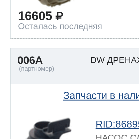
16605
т Thor
Осталась последняя
т Kuppersbusch
006A
DW ДРЕН
Запчасти в нал
RID:8689
НАСОС СЛ