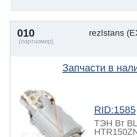
010
rezIstans
(E
Запчасти в нал
RID:1585
ТЭН Вт BLE
HTR150ZN