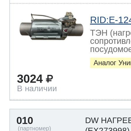
RID:E-12
ТЭН (нагр
сопротивл
посудомо
Аналог Ун
3024
В наличии
010
DW НАГРЕ
(EX273998)