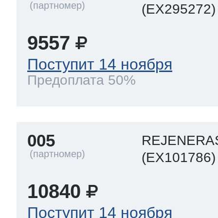
eld
i
т LG
(EX295272)
9557
pool
pool
pool
i
т Daewoo
Поступит 14 ноября
si
pool
si
pool
si
pool
Предоплата 50%
т Samsung
pool
si
pool
pool
si
si
005
REJENERAS
т Sharp
(EX101786)
si
si
si
10840
ns
т Gorenje
Поступит 14 ноября