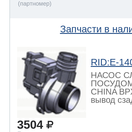
Запчасти в нал
RID:E-14
НАСОС С
ПОСУДО
CHINA BPX
вывод сзад
3504