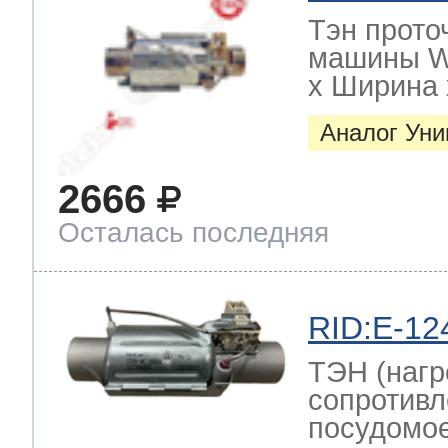
Тэн прото
машины W
х Ширина х
Аналог Ун
2666
Осталась последняя
RID:E-12
ТЭН (нагр
сопротивл
посудомо