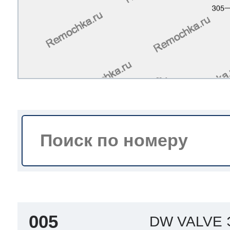
a
a
a
т Siemens
ens
pool
ens
ens
 Indesit
si
ens
ens
ens
g
rsbusch
 Ariston
ens
ens
ens
rsbusch
eld
 Merloni
005
DW VALVE