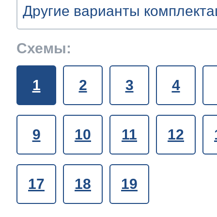
т Asko
ок предзаказа
ия заказов
кты
сушилок
y
y
je
y
y
y
y
y
olux
y
Схемы:
уховок
olux
olux
olux
olux
olux
olux
olux
je
olux
т Teka
ат товара
1
2
3
4
азовых плит
je
je
t
je
je
je
je
je
je
olux
olux
т IKEA
ат денег
сайта
9
10
11
12
лектроплит
rsbusch
a
nau
nau
 Haier
икроволновок
a
a
ni
a
a
a
a
a
a
17
18
19
e
e
т Hisense