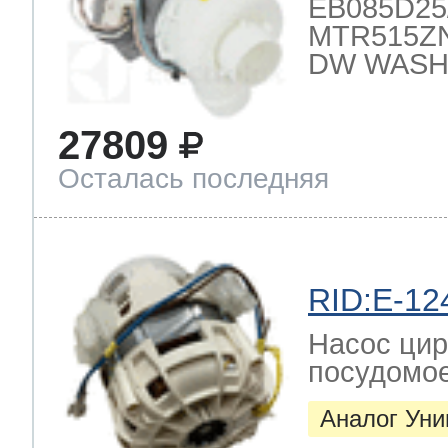
EB085D25/2
ool
т Beko
MTR515ZN
DW WASH
ool
i
т GE
27809
Осталась последняя
i
т Gaggenau
RID:E-12
 Neff
Насос цир
посудомо
Аналог Ун
т Smeg