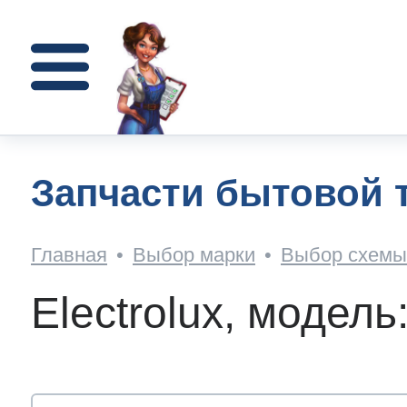
Для стиральных машин
Для микроволновок
Для холодильников
Каталог запчастей
Доставка и оплата
Поиск по артикулу
Для газовых плит
Поиск по схемам
Для электроплит
Для кофемашин
Для посудомоек
Ремонт техники
Для остального
Для сушилок
Для духовок
Помощь
О нас
олодильников
 Electrolux
очник запчастей
вка
пании
Запчасти бытовой т
стиральных машин
n
n
n
n
n
n
n
n
n
n
Главная
•
Выбор марки
•
Выбор схемы 
n
n
т AEG
кое ПВЗ(пункт выдачи)?
а
ор-оферта
Как н
Electrolux, модел
кофемашин
h
h
т Zanussi
ат - что и как?
вы
зиты
осудомоек
h
h
olux
h
h
h
h
h
y
h