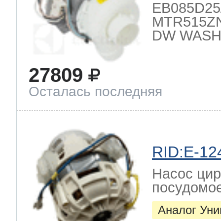
EB085D25/2
MTR515ZN
DW WASH
27809
Осталась последняя
RID:E-12
Насос цир
посудомо
Аналог Ун