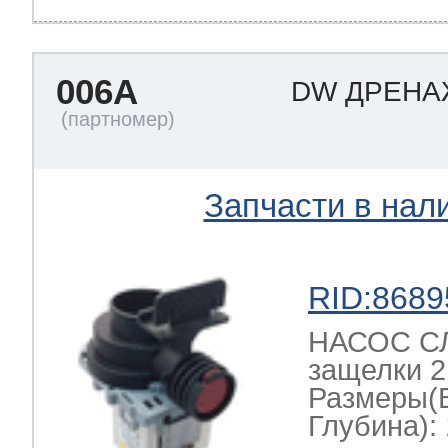
т Thor
006A
DW ДРЕН
т Kuppersbusch
Запчасти в нал
RID:8689
НАСОС СЛ
защелки 2
Размеры(
Глубина): 