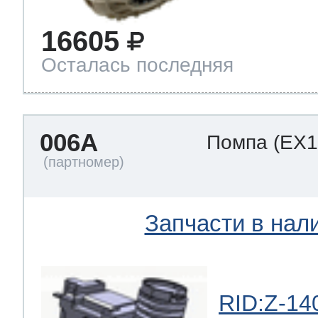
16605
Осталась последняя
006A
Помпа
(EX1
Запчасти в нал
RID:Z-14