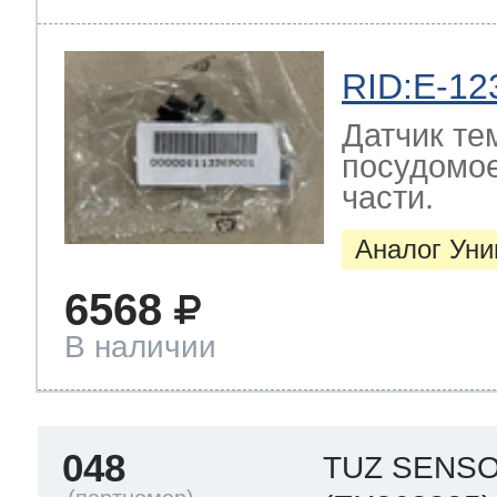
RID:E-12
Датчик те
посудомо
части.
Аналог Ун
6568
В наличии
048
TUZ SENS