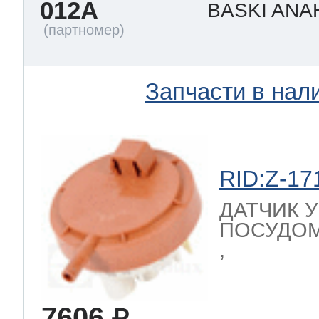
012A
BASKI ANA
Запчасти в нал
RID:Z-17
ДАТЧИК 
ПОСУДОМ
,
7606