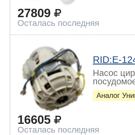
ool
т Beko
27809
Осталась последняя
ool
i
т GE
RID:E-12
i
т Gaggenau
Насос цир
посудомо
Аналог Ун
 Neff
16605
т Smeg
Осталась последняя