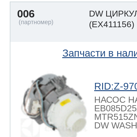
006
DW ЦИРКУ
 Whirlpool
(EX411156)
ns
т Ardo
Запчасти в нал
т Candy
RID:Z-97
НАСОС 
EB085D25/2
 Miele
MTR515ZN
DW WASH