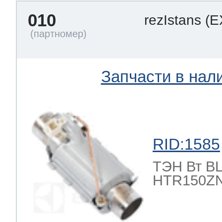
010
rezIstans
(E
Запчасти в нал
RID:1585
ТЭН Вт BLE
HTR150ZN