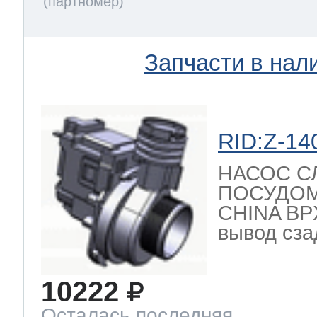
т Thor
Запчасти в нал
т Kuppersbusch
RID:Z-14
НАСОС С
ПОСУДО
CHINA BPX
вывод сзад
10222
Осталась последняя