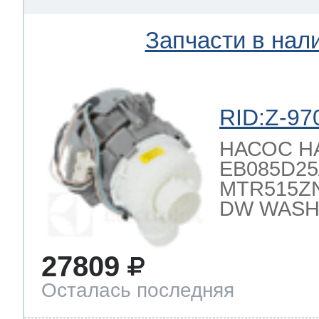
Запчасти в нал
 Whirlpool
RID:Z-97
ns
т Ardo
НАСОС 
EB085D25/2
MTR515ZN
т Candy
DW WASH
27809
 Miele
Осталась последняя