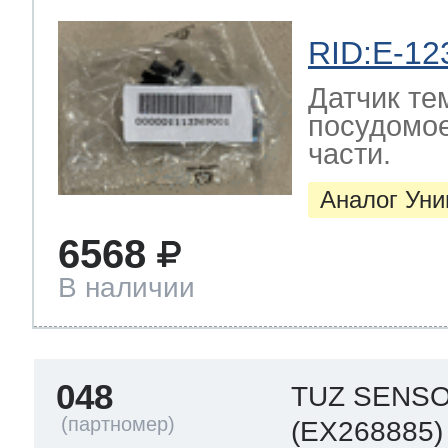
RID:E-12
Датчик те
посудомо
части.
Аналог Ун
6568
В наличии
048
TUZ SENS
(EX268885)