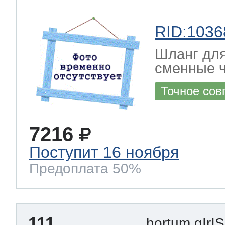
RID:1036
Шланг дл
сменные 
Точное сов
7216
Поступит 16 ноября
Предоплата 50%
111
hortum gIrI