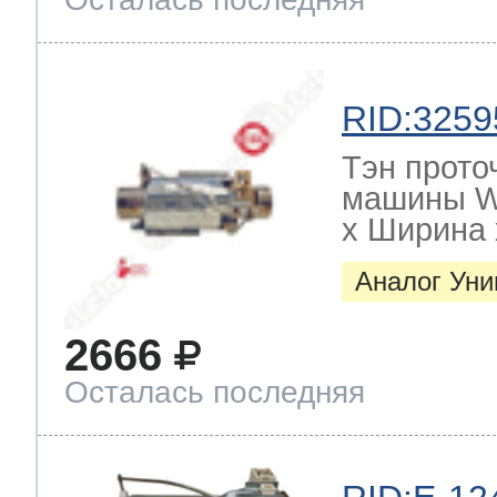
RID:3259
Тэн прото
машины W
х Ширина х
Аналог Ун
2666
Осталась последняя