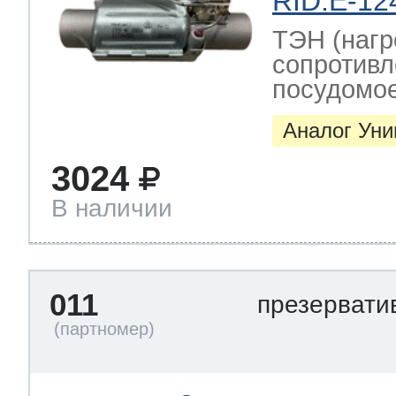
RID:E-12
ТЭН (нагр
сопротивл
посудомо
Аналог Ун
3024
В наличии
011
презерват