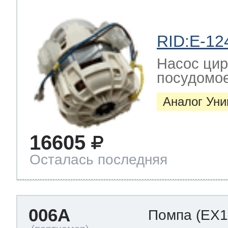
ool
т Beko
RID:E-12
ool
i
т GE
Насос цир
посудомо
Аналог Ун
i
т Gaggenau
16605
Осталась последняя
 Neff
006A
Помпа
(EX1
т Smeg