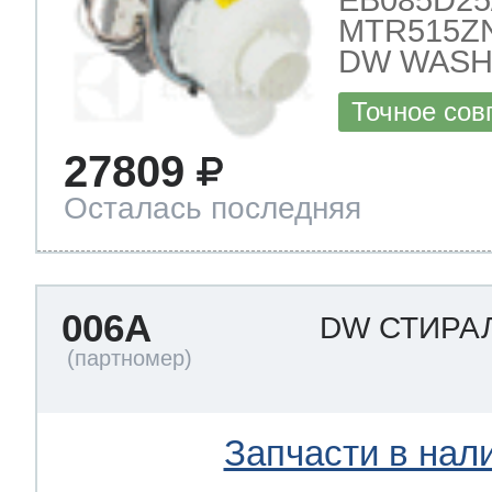
MTR515ZN
DW WASH
Точное сов
27809
Осталась последняя
006A
DW СТИРА
Запчасти в нал