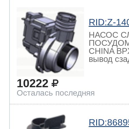
RID:Z-14
НАСОС С
ПОСУДО
CHINA BPX
вывод сзад
10222
Осталась последняя
RID:8689