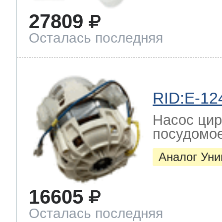
ool
т Beko
27809
Осталась последняя
ool
i
т GE
RID:E-12
i
т Gaggenau
Насос цир
посудомо
Аналог Ун
 Neff
16605
т Smeg
Осталась последняя