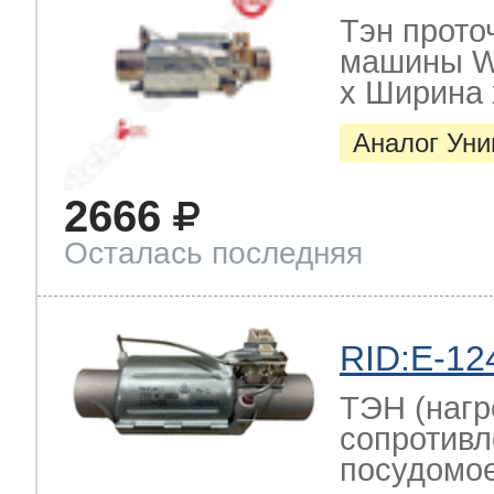
Тэн прото
машины W
х Ширина х
Аналог Ун
2666
Осталась последняя
RID:E-12
ТЭН (нагр
сопротивл
посудомо