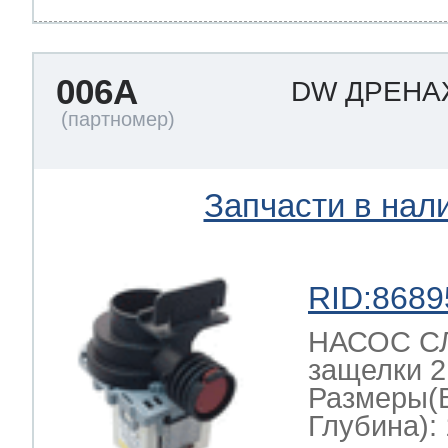
т Thor
006A
DW ДРЕН
т Kuppersbusch
Запчасти в нал
RID:8689
НАСОС СЛ
защелки 2
Размеры(
Глубина): 