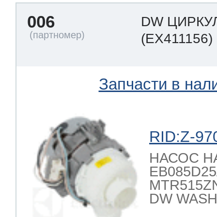
006
DW ЦИРКУ
 Whirlpool
(EX411156)
ns
т Ardo
Запчасти в нал
т Candy
RID:Z-97
НАСОС 
EB085D25/2
 Miele
MTR515ZN
DW WASH