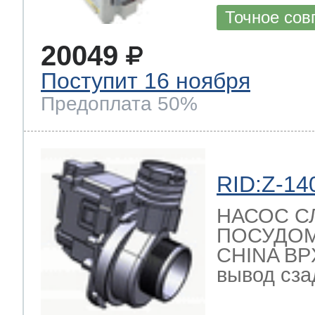
Точное сов
20049
Поступит 16 ноября
Предоплата 50%
RID:Z-14
НАСОС С
ПОСУДО
CHINA BPX
вывод сзад