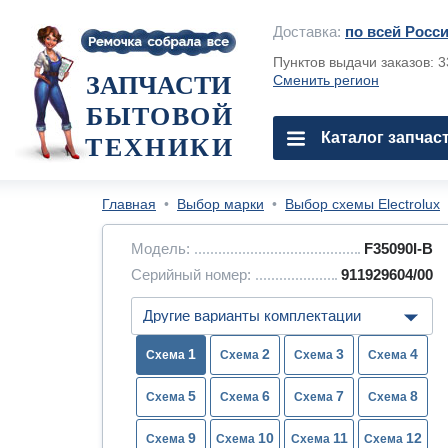
Доставка:
по всей Росс
Пунктов выдачи заказов: 
ЗАПЧАСТИ
Сменить регион
БЫТОВОЙ
Каталог запчас
ТЕХНИКИ
Главная
•
Выбор марки
•
Выбор схемы Electrolux
Модель:
F35090I-B
Серийный номер:
911929604/00
1
2
3
4
5
6
7
8
9
10
11
12