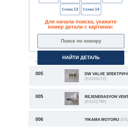
13
14
Для начала поиска, укажите
номер детали с картинки:
№ на схеме
Описание
005
DW VALVE ЭЛЕКТРИ
(EX295272)
005
REJENERASYON VENT
(EX101786)
006
YIKAMA MOTORU
(EX