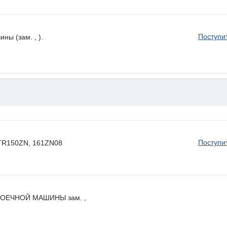
Поступи
ы (зам. , ).
Поступи
 HTR150ZN, 161ZN08
ОЕЧНОЙ МАШИНЫ зам. ,