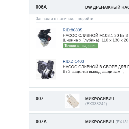
006A
DW ДРЕНАЖНЫЙ НА
Запчасти в наличии:
, перейти
RID:86895
НАСОС СЛИВНОЙ М103.1 30 Вт 3 з
Ширина х Глубина): 110 x 130 х 20
Точное совпадение
RID:Z-1403
НАСОС СЛИВНОЙ В СБОРЕ ДЛЯ 
Вт 3 защелки вывод сзади зам. ,
007
МИКРОСИВИЧ
(EX338242)
007A
МИКРОСИВИЧ
(EX181