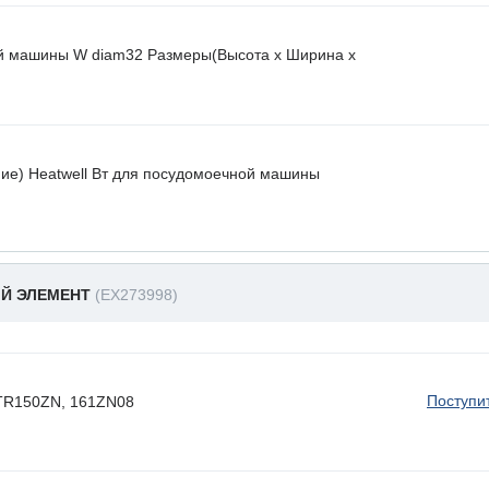
й машины W diam32 Размеры(Высота х Ширина х
ие) Heatwell Вт для посудомоечной машины
ЫЙ ЭЛЕМЕНТ
(EX273998)
Поступи
 HTR150ZN, 161ZN08