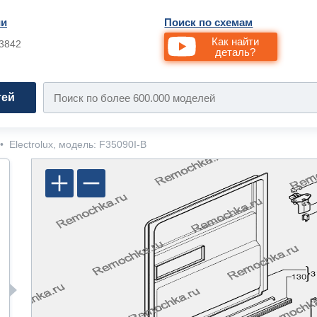
ии
Поиск по схемам
Как найти
33842
деталь?
тей
•
Electrolux, модель: F35090I-B