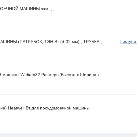
ОЕЧНОЙ МАШИНЫ зам. ,
Поступи
НЫ (ПАТРУБОК, ТЭН Вт (d-32 мм) , ТРУБКА ,
й машины W diam32 Размеры(Высота х Ширина х
ие) Heatwell Вт для посудомоечной машины