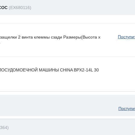
СОС
(EX680116)
Поступи
ащелки 2 винта клеммы сзади Размеры(Высота х
.
ПОСУДОМОЕЧНОЙ МАШИНЫ CHINA BPX2-14L 30
Поступи
364)