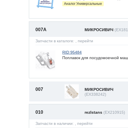
Аналог Универсальные
007A
МИКРОСИВИЧ
(EX181
Запчасти в каталоге:
, перейти
RID:95484
Поплавок для посудомоечной машин
007
МИКРОСИВИЧ
(EX338242)
010
rezIstans
(EX210915)
Запчасти в наличии:
, перейти