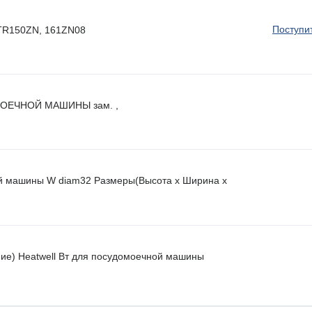
Поступи
 HTR150ZN, 161ZN08
ОЕЧНОЙ МАШИНЫ зам. ,
й машины W diam32 Размеры(Высота х Ширина х
ие) Heatwell Вт для посудомоечной машины