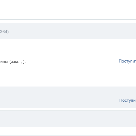
364)
Поступи
ы (зам. , ).
Поступи