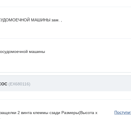
УДОМОЕЧНОЙ МАШИНЫ зам. ,
посудомоечной машины
СОС
(EX680116)
Поступи
ащелки 2 винта клеммы сзади Размеры(Высота х
.