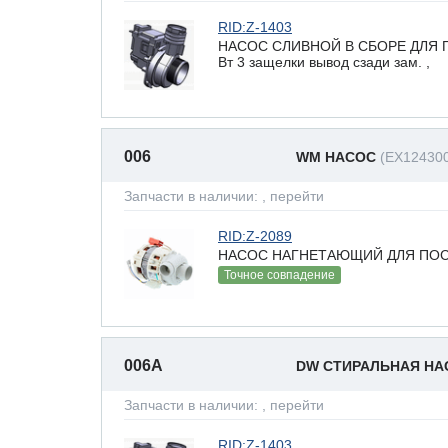
RID:Z-1403
НАСОС СЛИВНОЙ В СБОРЕ ДЛЯ 
Вт 3 защелки вывод сзади зам. ,
006
WM НАСОС
(EX12430
Запчасти в наличии:
, перейти
RID:Z-2089
НАСОС НАГНЕТАЮЩИЙ ДЛЯ ПОС
Точное совпадение
006A
DW СТИРАЛЬНАЯ Н
Запчасти в наличии:
, перейти
RID:Z-1403