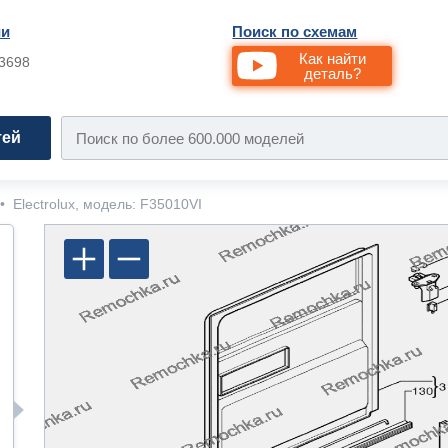
ии
Поиск по схемам
Как найти
33698
деталь?
тей
•
Electrolux, модель: F35010VI