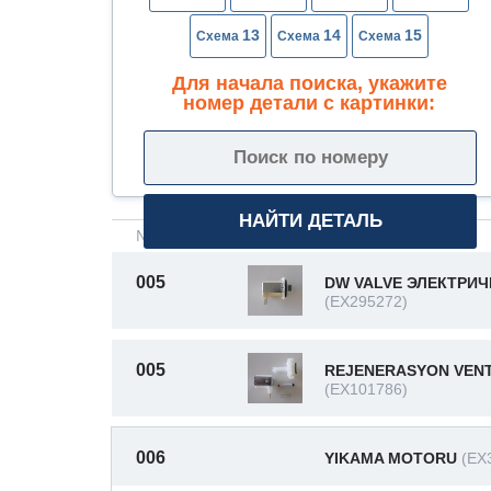
13
14
15
Для начала поиска, укажите
номер детали с картинки:
№ на схеме
Описание
005
DW VALVE ЭЛЕКТРИ
(EX295272)
005
REJENERASYON VENT
(EX101786)
006
YIKAMA MOTORU
(EX