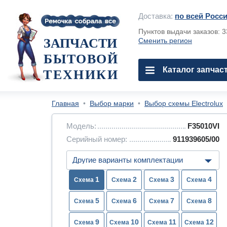
Доставка:
по всей Росс
Пунктов выдачи заказов: 
ЗАПЧАСТИ
Сменить регион
БЫТОВОЙ
Каталог запчас
ТЕХНИКИ
Главная
•
Выбор марки
•
Выбор схемы Electrolux
Модель:
F35010VI
Серийный номер:
911939605/00
1
2
3
4
5
6
7
8
9
10
11
12