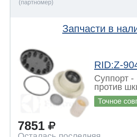
Запчасти в нал
RID:Z-90
Суппорт -
против шк
Точное сов
7851
Осталась последняя