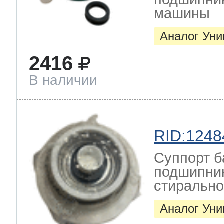
машины
Аналог Ун
2416
В наличии
RID:1248
Суппорт б
подшипник
стиральн
Аналог Ун