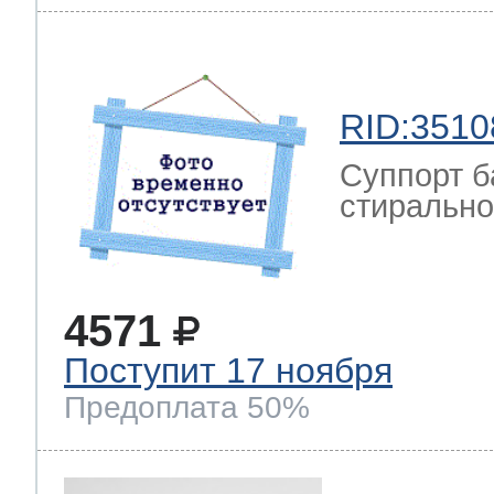
ool
т Beko
RID:3510
ool
i
т GE
Суппорт б
стиральной
i
т Gaggenau
4571
 Neff
Поступит 17 ноября
Предоплата 50%
т Smeg