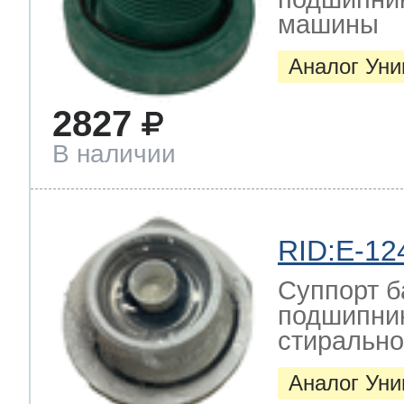
машины
Аналог Ун
2827
В наличии
RID:E-12
Суппорт б
подшипник
стиральн
Аналог Ун