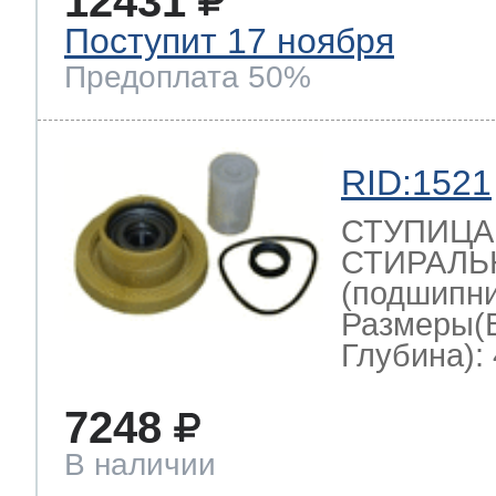
12431
Поступит 17 ноября
 Whirlpool
Предоплата 50%
RID:1521
ns
т Ardo
СТУПИЦА
СТИРАЛ
(подшипник
т Candy
Размеры(
Глубина): 
 Miele
7248
В наличии