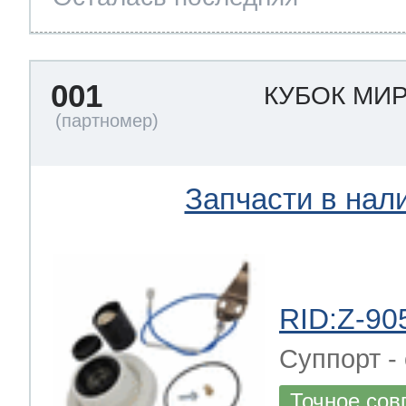
001
КУБОК МИ
Запчасти в нал
RID:Z-90
Суппорт -
Точное сов