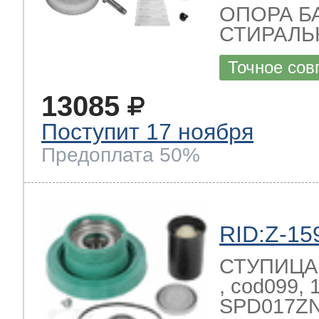
ОПОРА Б
СТИРАЛ
Точное сов
13085
Поступит 17 ноября
Предоплата 50%
RID:Z-15
СТУПИЦА 
, cod099,
SPD017ZN