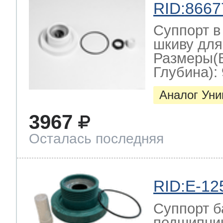
RID:8667
Суппорт в
т Thor
шкиву для
Размеры(
Глубина): 
т Kuppersbusch
Аналог Ун
3967
Осталась последняя
RID:E-12
Суппорт б
подшипник