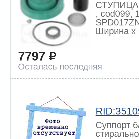
СТУПИЦА 
, cod099,
SPD017ZN
Ширина х Г
7797
Осталась последняя
RID:3510
Суппорт б
стиральной