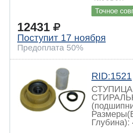
Точное сов
т Thor
12431
Поступит 17 ноября
Предоплата 50%
т Kuppersbusch
RID:1521
СТУПИЦА
СТИРАЛ
(подшипник
Размеры(
Глубина): 