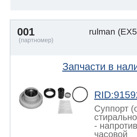
ool
т Beko
001
rulman
(EX5
ool
i
т GE
Запчасти в нал
i
т Gaggenau
RID:9159
 Neff
Суппорт (
стирально
- напроти
т Smeg
часовой