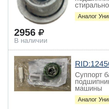
стиральн
Аналог Ун
2956
В наличии
RID:1245
Суппорт б
подшипник
машины
Аналог Ун