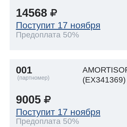
14568
 Whirlpool
Поступит 17 ноября
Предоплата 50%
ns
т Ardo
001
AMORTISO
т Candy
(EX341369)
9005
 Miele
Поступит 17 ноября
Предоплата 50%