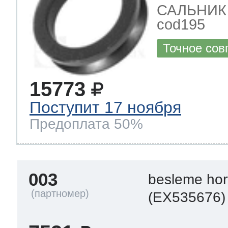
САЛЬНИК за
cod195
Точное сов
15773
Поступит 17 ноября
Предоплата 50%
003
besleme ho
(EX535676)