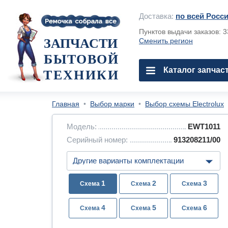
Доставка:
по всей Росс
Пунктов выдачи заказов: 
ЗАПЧАСТИ
Сменить регион
БЫТОВОЙ
Каталог запчас
ТЕХНИКИ
Главная
•
Выбор марки
•
Выбор схемы Electrolux
Модель:
EWT1011
Серийный номер:
913208211/00
1
2
3
4
5
6