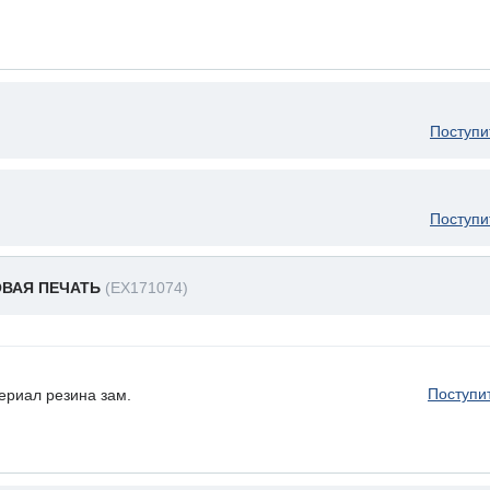
Поступи
Поступи
ОВАЯ ПЕЧАТЬ
(EX171074)
Поступи
иал резина зам.