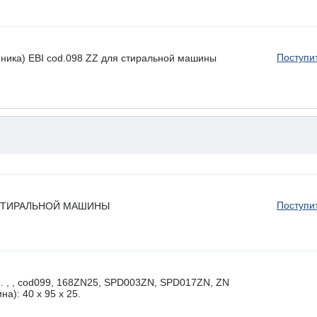
Поступи
ника) EBI cod.098 ZZ для стиральной машины
Поступи
 СТИРАЛЬНОЙ МАШИНЫ
, , cod099, 168ZN25, SPD003ZN, SPD017ZN, ZN
а): 40 x 95 х 25.