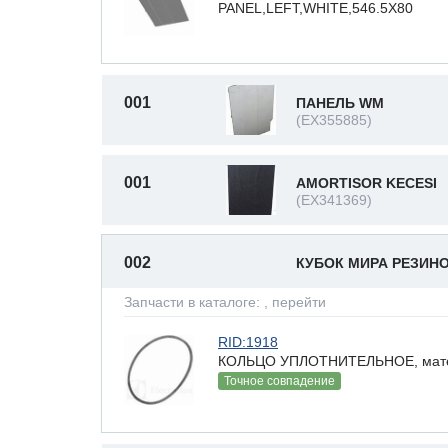
PANEL,LEFT,WHITE,546.5X80
001
ПАНЕЛЬ WM
(EX355885)
001
AMORTISOR KECESI
(EX341369)
002
КУБОК МИРА РЕЗИН
Запчасти в каталоге:
, перейти
RID:1918
КОЛЬЦО УПЛОТНИТЕЛЬНОЕ, матер
Точное совпадение