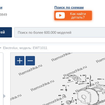
ии
Поиск по схемам
Как найти
33849
деталь?
тей
•
Electrolux, модель: EWT1011