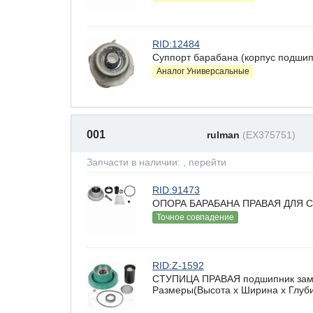
RID:12484
Суппорт барабана (корпус подшип
Аналог Универсальные
001
rulman
(EX375751)
Запчасти в наличии:
, перейти
RID:91473
ОПОРА БАРАБАНА ПРАВАЯ ДЛЯ
Точное совпадение
RID:Z-1592
СТУПИЦА ПРАВАЯ подшипник зам. 
Размеры(Высота х Ширина х Глубин