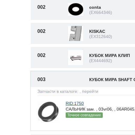
002
conta
(EX664346)
002
KISKAC
(EX312640)
002
КУБОК МИРА КЛИП
(EX444692)
003
КУБОК МИРА SHAFT
Запчасти в каталоге:
, перейти
RID:1750
САЛЬНИК зам. , 03vr06, , 06AR045,
Точное совпадение