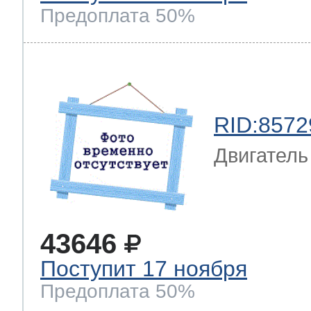
Предоплата 50%
т Thor
RID:8572
т Kuppersbusch
Двигатель
43646
Поступит 17 ноября
Предоплата 50%