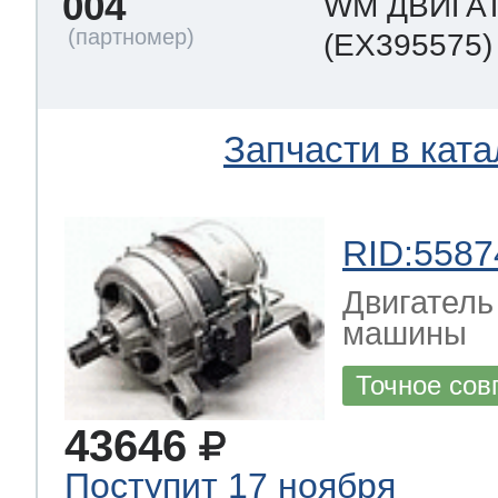
004
WM ДВИГА
ool
т Beko
(EX395575)
ool
i
т GE
Запчасти в ката
i
т Gaggenau
RID:5587
Двигатель
машины
 Neff
Точное сов
43646
т Smeg
Поступит 17 ноября