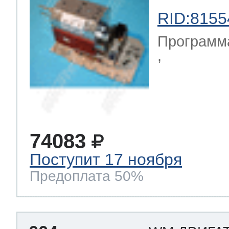
RID:8155
 Whirlpool
Программа
,
ns
т Ardo
т Candy
74083
Поступит 17 ноября
Предоплата 50%
 Miele