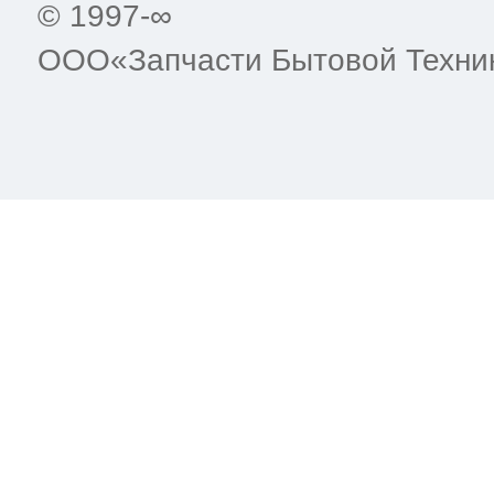
© 1997-∞
т Asko
ок предзаказа
ия заказов
кты
сушилок
y
y
je
y
y
y
y
y
olux
y
ООО«Запчасти Бытовой Техни
уховок
olux
olux
olux
olux
olux
olux
olux
je
olux
т Teka
ат товара
азовых плит
je
je
t
je
je
je
je
je
je
olux
olux
т IKEA
ат денег
сайта
лектроплит
rsbusch
a
nau
nau
 Haier
икроволновок
a
a
ni
a
a
a
a
a
a
e
e
т Hisense