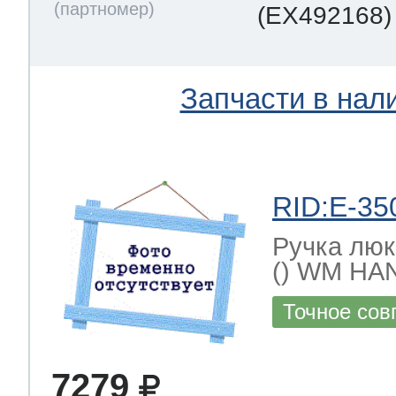
(EX492168)
Запчасти в нал
RID:E-35
Ручка лю
() WM H
Точное сов
7279