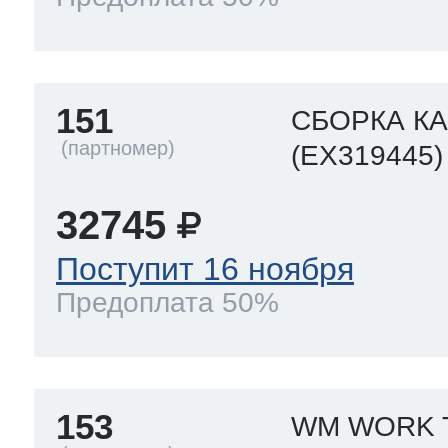
 Whirlpool
151
СБОРКА КА
(EX319445)
ns
т Ardo
32745
Поступит 16 ноября
т Candy
Предоплата 50%
 Miele
153
WM WORK 