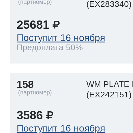
(EX283340)
ool
т Beko
25681
ool
i
т GE
Поступит 16 ноября
Предоплата 50%
i
т Gaggenau
158
WM PLATE 
(EX242151)
 Neff
3586
т Smeg
Поступит 16 ноября