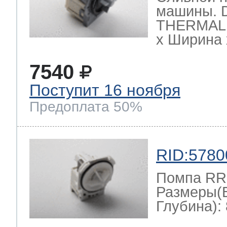
машины. 
THERMAL 
х Ширина х
7540
Поступит 16 ноября
Предоплата 50%
RID:5780
Помпа RR
Размеры(
Глубина): 