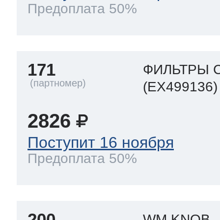
Предоплата 50%
т Thor
171
ФИЛЬТРЫ 
(EX499136)
т Kuppersbusch
2826
Поступит 16 ноября
Предоплата 50%
200
WM KNOB