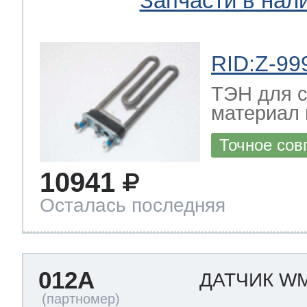
Запчасти в нал
RID:Z-99
ТЭН для 
материал 
Точное сов
10941
Осталась последняя
012A
ДАТЧИК W