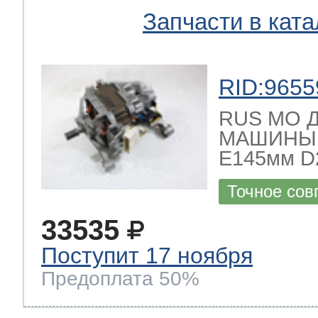
Запчасти в ката
 Whirlpool
RID:9655
RUS МО 
ns
т Ardo
МАШИНЫ ,
Е145мм D
т Candy
Точное сов
33535
Поступит 17 ноября
 Miele
Предоплата 50%