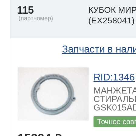
115
КУБОК МИ
(EX258041)
Запчасти в нал
RID:1346
МАНЖЕТА
СТИРАЛЬ
GSK015AD, 
Точное сов