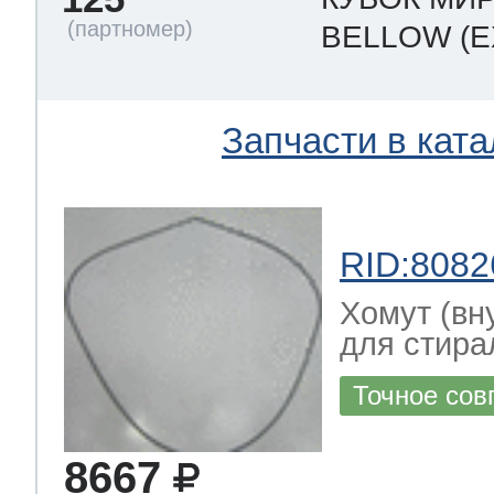
BELLOW
(E
Запчасти в ката
RID:8082
Хомут (вн
для стир
Точное сов
8667