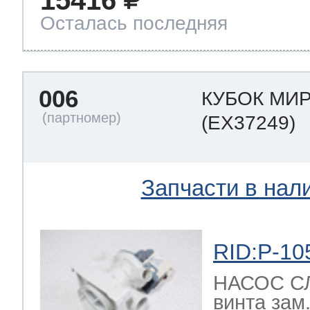
15416
Осталась последняя
т Thor
006
КУБОК МИ
(EX37249)
т Kuppersbusch
Запчасти в нал
RID:P-10
НАСОС СЛ
винта зам.