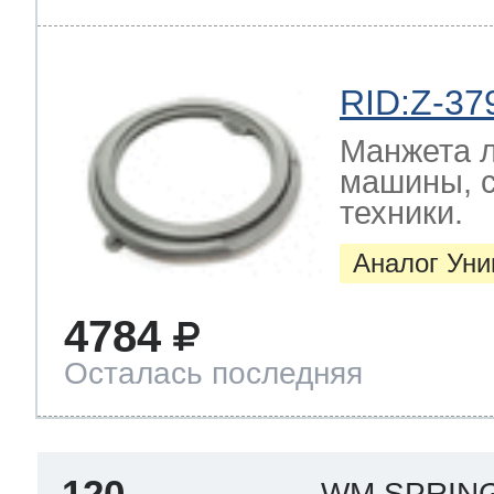
RID:Z-37
Манжета л
машины, 
техники.
Аналог Ун
4784
Осталась последняя
120
WM SPRIN