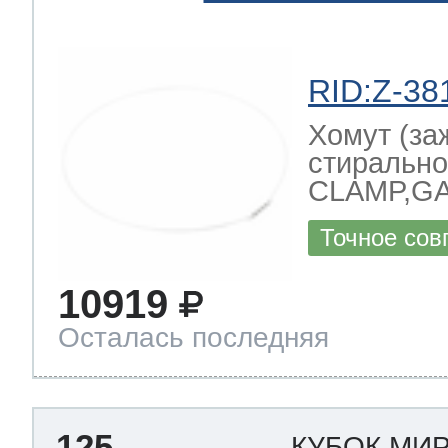
RID:Z-38
Хомут (за
стиральн
CLAMP,G
Точное сов
10919
Осталась последняя
125
КУБОК МИ