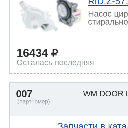
RID:Z-57
Насос ци
стирально
16434
Осталась последняя
007
WM DOOR 
Запчасти в ката