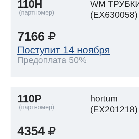
110H
WM ТРУБК
(EX630058)
7166
Поступит 14 ноября
Предоплата 50%
110P
hortum
(EX201218)
4354