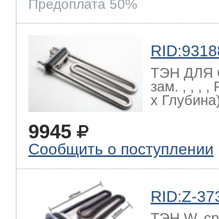
Предоплата 50%
RID:9318
ТЭН ДЛЯ
зам. , , ,
х Глубина)
9945
Сообщить о поступлении
RID:Z-37
ТЭН W, ср