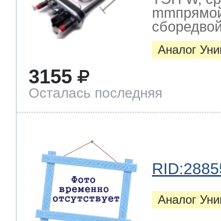
mmпрямойм
сборедвой
Аналог Ун
3155
Осталась последняя
RID:2885
Аналог Ун