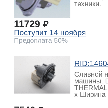
техники.
т Thor
11729
Поступит 14 ноября
Предоплата 50%
т Kuppersbusch
RID:1460
Сливной н
машины. 
THERMAL 
х Ширина х