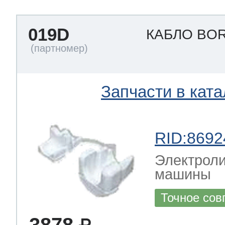
019D
КАБЛО BO
Запчасти в ката
RID:8692
Электроли
машины
Точное сов
3878