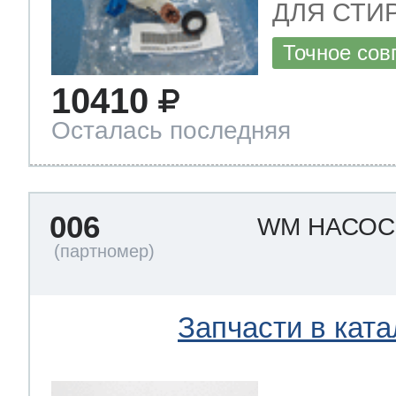
ДЛЯ СТИ
Точное сов
 Whirlpool
10410
Осталась последняя
ns
т Ardo
006
WM НАСО
т Candy
Запчасти в ката
 Miele