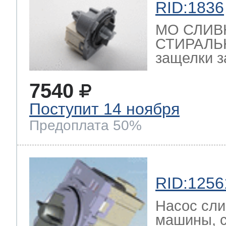
RID:1836
ool
т Beko
МО СЛИВ
СТИРАЛЬ
защелки з
ool
i
т GE
7540
Поступит 14 ноября
i
т Gaggenau
Предоплата 50%
 Neff
RID:1256
Насос сли
т Smeg
машины, 