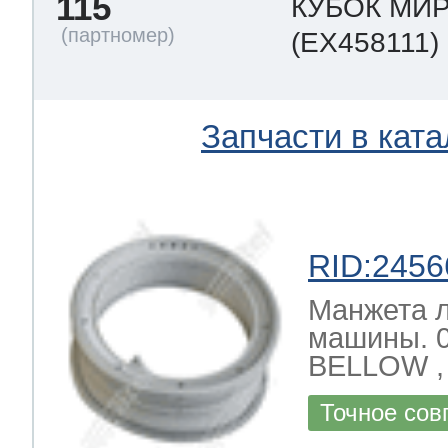
115
КУБОК МИ
(EX458111)
Запчасти в ката
RID:2456
Манжета л
машины. 
BELLOW , 
Точное сов