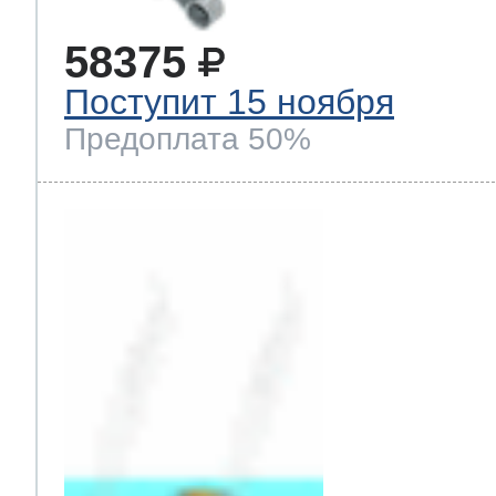
58375
 Whirlpool
Поступит 15 ноября
Предоплата 50%
ns
т Ardo
т Candy
 Miele