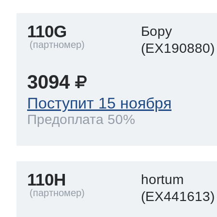
110G
Бору
(EX190880)
3094
Поступит 15 ноября
Предоплата 50%
110H
hortum
(EX441613)