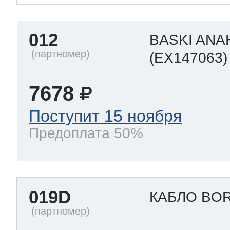
012
BASKI ANA
(EX147063)
7678
Поступит 15 ноября
Предоплата 50%
019D
КАБЛО BO