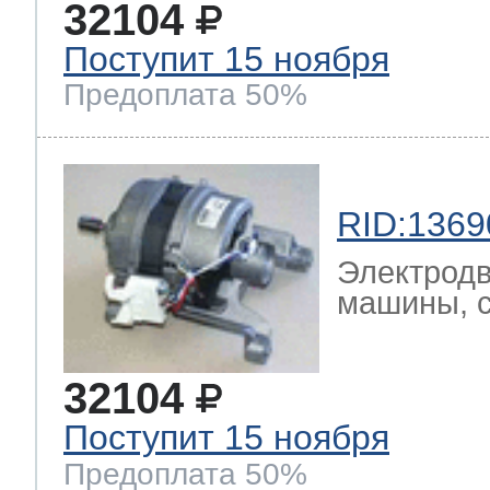
32104
Поступит 15 ноября
т Thor
Предоплата 50%
т Kuppersbusch
RID:1369
Электродв
машины, с
32104
Поступит 15 ноября
Предоплата 50%