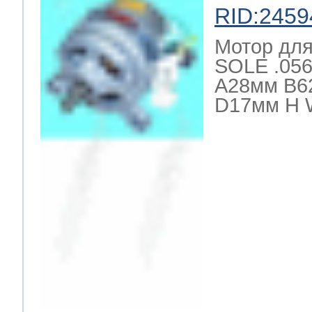
RID:2459
ool
т Beko
Мотор для
SOLE .056
А28мм В6
ool
i
т GE
D17мм Н
i
т Gaggenau
 Neff
т Smeg