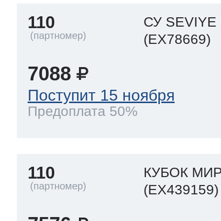
110
СУ SEVIY
(EX78669)
7088
Поступит 15 ноября
Предоплата 50%
110
КУБОК МИ
(EX439159)