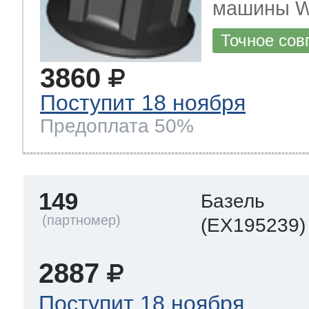
машины 
Точное сов
 Whirlpool
3860
Поступит 18 ноября
ns
т Ardo
Предоплата 50%
т Candy
149
Базель
(EX195239)
 Miele
2887
Поступит 18 ноября