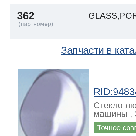
362
GLASS,POR
Запчасти в ката
RID:9483
Стекло лю
машины , 
Точное сов