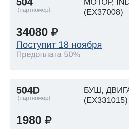
504
МОТОР, IND
(EX37008)
34080
Поступит 18 ноября
Предоплата 50%
504D
БУШ, ДВИГ
(EX331015)
1980