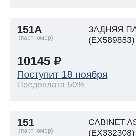
151A
ЗАДНЯЯ П
(EX589853)
10145
Поступит 18 ноября
Предоплата 50%
151
CABINET A
(EX332308)