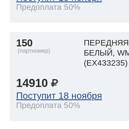
ool
т Beko
Предоплата 50%
ool
i
т GE
150
ПЕРЕДНЯЯ 
БЕЛЫЙ, WM
(EX433235)
i
т Gaggenau
14910
 Neff
Поступит 18 ноября
Предоплата 50%
т Smeg