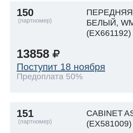
150
ПЕРЕДНЯЯ 
БЕЛЫЙ, WM
т Thor
(EX661192)
13858
т Kuppersbusch
Поступит 18 ноября
Предоплата 50%
151
CABINET A
(EX581009)