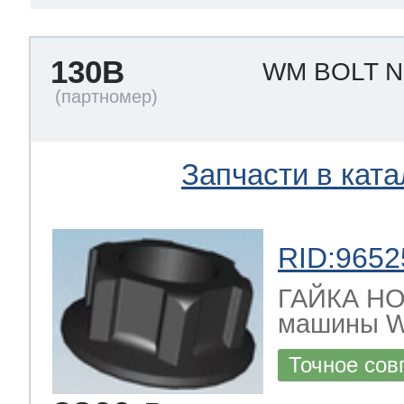
 Whirlpool
130B
WM BOLT 
ns
т Ardo
Запчасти в ката
т Candy
RID:9652
ГАЙКА НО
машины 
 Miele
Точное сов