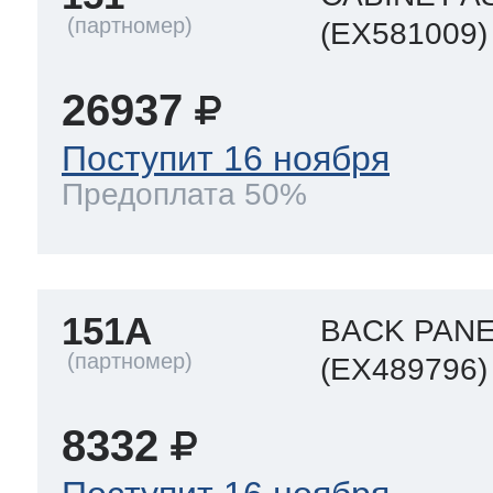
(EX581009)
26937
Поступит 16 ноября
Предоплата 50%
151A
BACK PANE
(EX489796)
8332