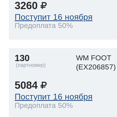
eld
i
т LG
3260
Поступит 16 ноября
pool
pool
pool
Предоплата 50%
i
т Daewoo
si
pool
si
pool
si
pool
т Samsung
130
WM FOOT
pool
si
pool
pool
si
si
(EX206857)
т Sharp
5084
si
si
si
Поступит 16 ноября
Предоплата 50%
ns
т Gorenje