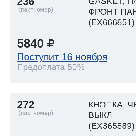
236
GASKET, П
ФРОНТ ПА
(EX666851)
5840
Поступит 16 ноября
Предоплата 50%
272
КНОПКА, Ч
ВЫКЛ
(EX365589)