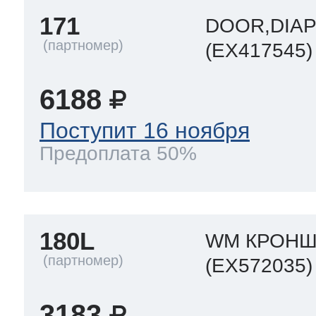
171
DOOR,DIA
(EX417545)
6188
Поступит 16 ноября
Предоплата 50%
180L
WM КРОНШ
(EX572035)
3183