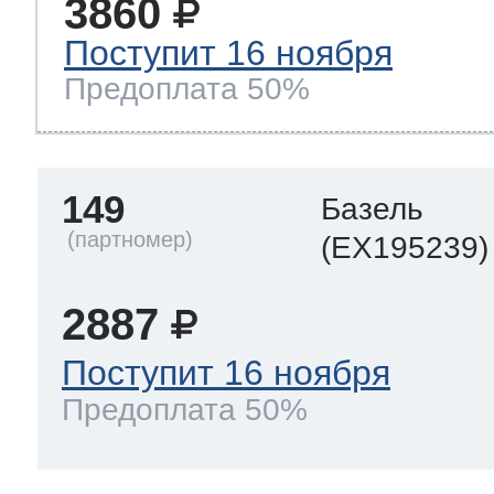
3860
ool
т Beko
Поступит 16 ноября
Предоплата 50%
ool
i
т GE
149
Базель
i
т Gaggenau
(EX195239)
2887
 Neff
Поступит 16 ноября
Предоплата 50%
т Smeg