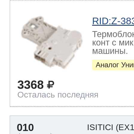
RID:Z-38
Термоблок
конт с ми
машины.
Аналог Ун
3368
Осталась последняя
010
ISITICI
(EX1