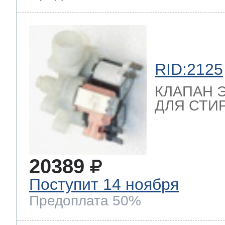
т Thor
RID:2125
т Kuppersbusch
КЛАПАН 
ДЛЯ СТИ
20389
Поступит 14 ноября
Предоплата 50%