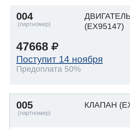
004
ДВИГАТЕЛ
 Whirlpool
(EX95147)
47668
ns
т Ardo
Поступит 14 ноября
Предоплата 50%
т Candy
005
КЛАПАН
(E
 Miele