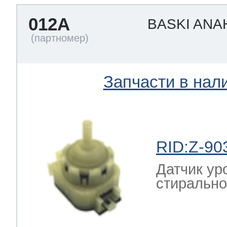
012A
BASKI ANA
Запчасти в нал
RID:Z-90
Датчик ур
стиральн