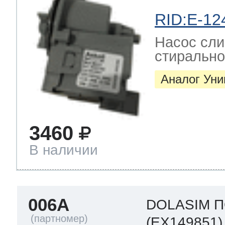
RID:E-12
Насос сли
стиральн
Аналог Ун
3460
В наличии
006A
DOLASIM 
(EX149851)