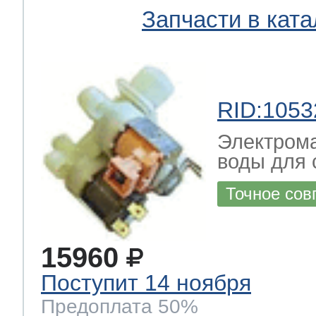
ool
т Beko
Запчасти в ката
ool
i
т GE
RID:1053
Электрома
i
т Gaggenau
воды для 
Точное сов
 Neff
15960
Поступит 14 ноября
т Smeg
Предоплата 50%