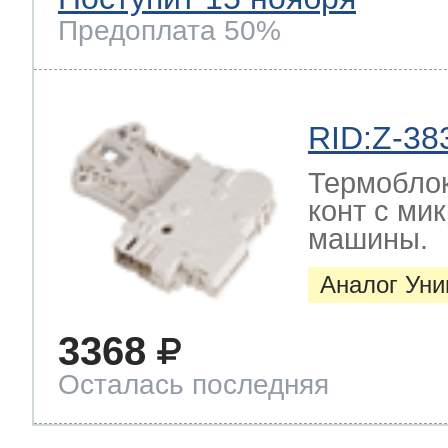
Предоплата 50%
RID:Z-38
Термоблок
конт с ми
машины.
Аналог Ун
3368
Осталась последняя