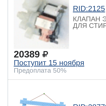
RID:2125
т Thor
КЛАПАН 
ДЛЯ СТИ
т Kuppersbusch
20389
Поступит 15 ноября
Предоплата 50%