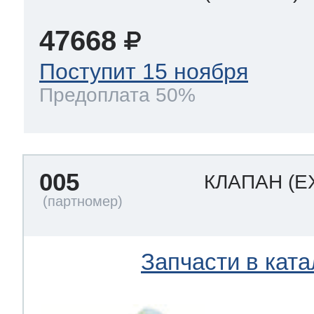
47668
 Whirlpool
Поступит 15 ноября
Предоплата 50%
ns
т Ardo
005
КЛАПАН
(E
т Candy
 Miele
Запчасти в ката