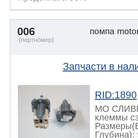
006
помпа moto
Запчасти в нал
RID:1890
МО СЛИВН
клеммы сз
Размеры(
Глубина): 