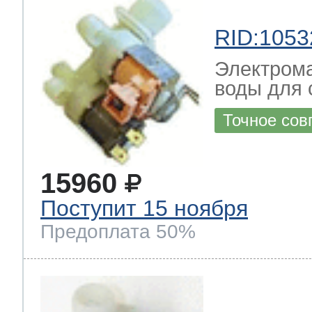
ool
т Beko
RID:1053
Электрома
ool
i
т GE
воды для 
Точное сов
i
т Gaggenau
15960
Поступит 15 ноября
 Neff
Предоплата 50%
т Smeg