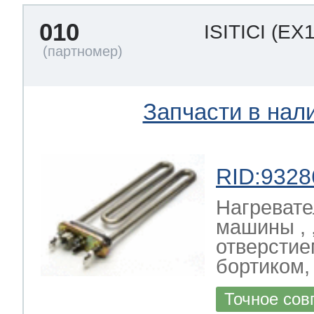
010
ISITICI
(EX1
Запчасти в нал
RID:9328
Нагревате
машины , ,
отверстие
бортиком
Точное сов