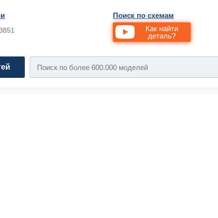
ии
Поиск по схемам
Как найти
33851
деталь?
тей