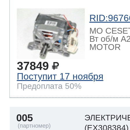
ool
т Beko
RID:9676
МО CESET 
ool
i
т GE
Вт об/м А
MOTOR
37849
i
т Gaggenau
Поступит 17 ноября
Предоплата 50%
 Neff
005
ЭЛЕКТРИЧ
т Smeg
(EX308384)