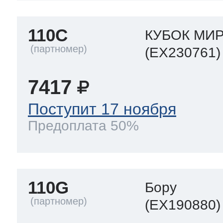
110C
КУБОК МИР
(EX230761)
7417
Поступит 17 ноября
Предоплата 50%
110G
Бору
(EX190880)