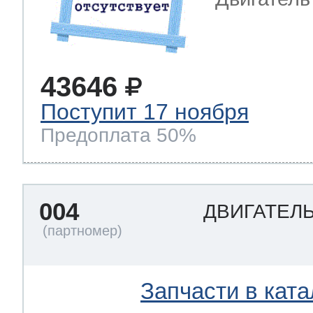
 Whirlpool
43646
Поступит 17 ноября
ns
т Ardo
Предоплата 50%
т Candy
004
ДВИГАТЕЛ
 Miele
Запчасти в ката