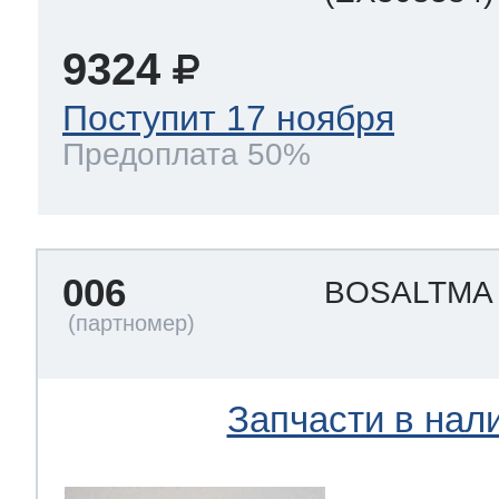
9324
т Thor
Поступит 17 ноября
Предоплата 50%
т Kuppersbusch
006
BOSALTM
Запчасти в нал