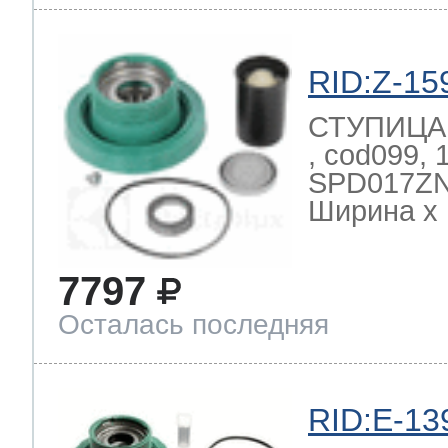
RID:Z-15
СТУПИЦА 
, cod099,
SPD017ZN
Ширина х Г
7797
Осталась последняя
RID:E-13