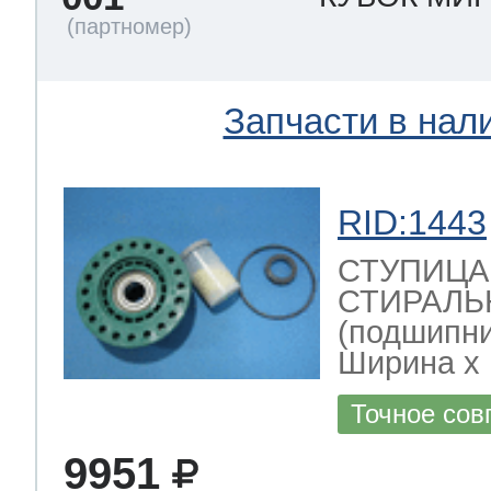
т Thor
Запчасти в нал
т Kuppersbusch
RID:1443
СТУПИЦА
СТИРАЛ
(подшипни
Ширина х Г
Точное сов
9951