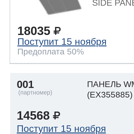
SIDE PAN
 Whirlpool
18035
Поступит 15 ноября
ns
т Ardo
Предоплата 50%
т Candy
001
ПАНЕЛЬ W
(EX355885)
 Miele
14568
Поступит 15 ноября