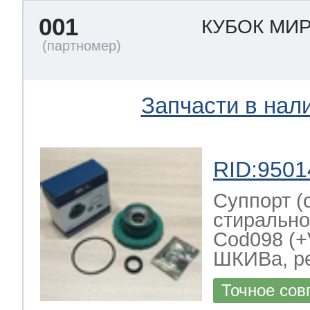
001
КУБОК МИ
Запчасти в нал
RID:9501
Суппорт (
стиральной м
Cod098 (+
ШКИВа, ре
Точное сов