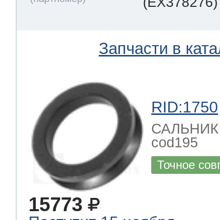
(EX378276)
Запчасти в ката
RID:1750
САЛЬНИК за
cod195
Точное сов
15773