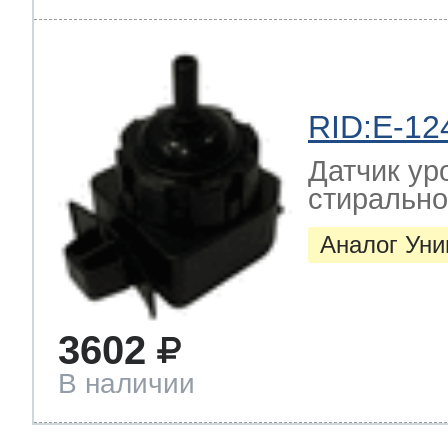
RID:E-12
Датчик ур
стиральн
Аналог Ун
3602
В наличии