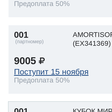
Предоплата 50%
ool
т Beko
ool
i
т GE
001
AMORTISO
(EX341369)
i
т Gaggenau
9005
Поступит 15 ноября
Предоплата 50%
 Neff
т Smeg
001
КУБОК МИ