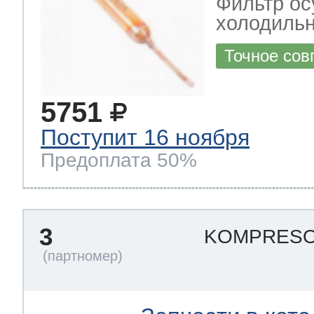
Фильтр ос
ool
т Beko
холодиль
Точное сов
ool
i
т GE
5751
Поступит 16 ноября
i
т Gaggenau
Предоплата 50%
 Neff
3
KOMPRESOR
т Smeg