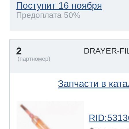
Поступит 16 ноября
Предоплата 50%
 Whirlpool
ns
т Ardo
2
DRAYER-FI
т Candy
Запчасти в ката
 Miele
RID:5313