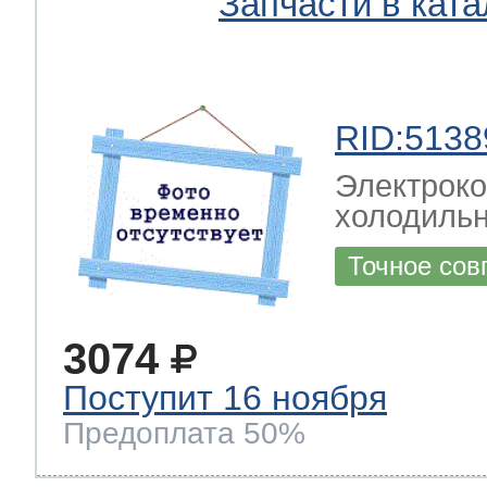
Запчасти в ката
т Thor
RID:5138
Электрок
т Kuppersbusch
холодиль
Точное сов
3074
Поступит 16 ноября
Предоплата 50%