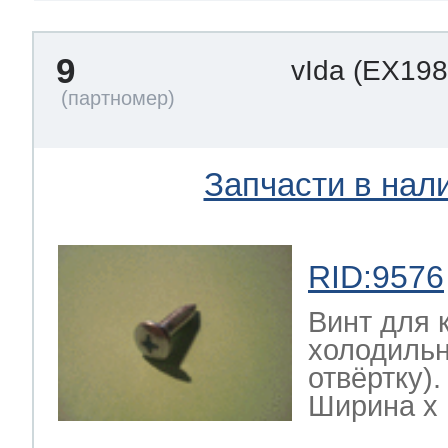
9
vIda
(EX198
Запчасти в нал
RID:9576
Винт для 
холодильн
отвёртку)
Ширина х Г