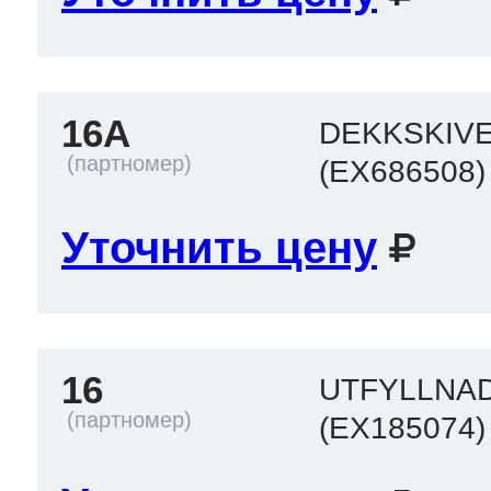
16A
DEKKSKIVE
(EX686508)
Уточнить цену
16
UTFYLLNAD
(EX185074)