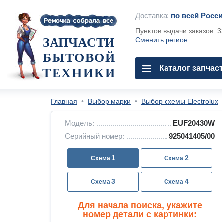
Доставка:
по всей Росс
Пунктов выдачи заказов: 
ЗАПЧАСТИ
Сменить регион
БЫТОВОЙ
Каталог запчас
ТЕХНИКИ
Главная
•
Выбор марки
•
Выбор схемы Electrolux
Модель:
EUF20430W
Серийный номер:
925041405/00
1
2
3
4
Для начала поиска, укажите
номер детали с картинки: