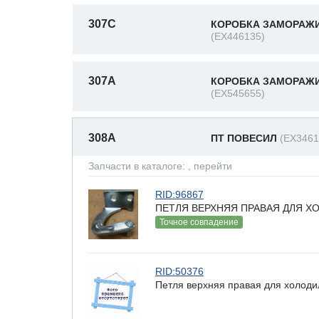
307C
КОРОБКА ЗАМОРАЖИ
(EX446135)
307A
КОРОБКА ЗАМОРАЖИВ
(EX545655)
308A
ПТ ПОВЕСИЛ
(EX3461
Запчасти в каталоге:
, перейти
RID:96867
ПЕТЛЯ ВЕРХНЯЯ ПРАВАЯ ДЛЯ ХО
Точное совпадение
RID:50376
Петля верхняя правая для холоди