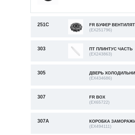
251C
FR БУФЕР ВЕНТИЛЯ
(EX251796)
303
ПТ ПЛИНТУС ЧАСТЬ
(EX243863)
305
ДВЕРЬ ХОЛОДИЛЬНИК
(EX434686)
307
FR BOX
(EX65722)
307A
КОРОБКА ЗАМОРАЖИВ
(EX494111)