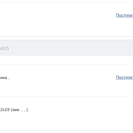
Поступи
417)
Поступи
ика ,
19 (зам. , , ).