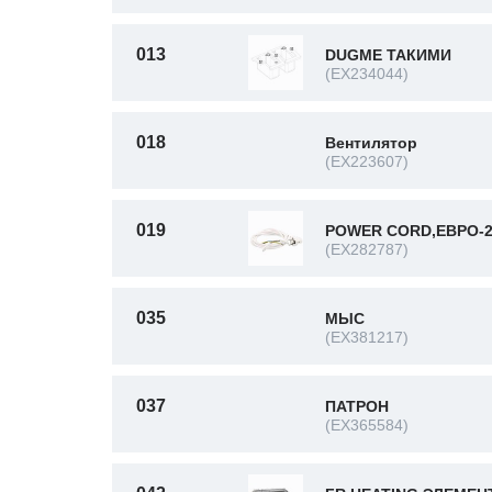
013
DUGME ТАКИМИ
(EX234044)
018
Вентилятор
(EX223607)
019
POWER CORD,ЕВРО-2.
(EX282787)
035
МЫС
(EX381217)
037
ПАТРОН
(EX365584)