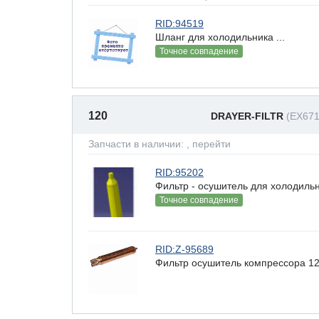
RID:94519
Шланг для холодильника ...
Точное совпадение
120
DRAYER-FILTR
(EX671
Запчасти в наличии:
, перейти
RID:95202
Фильтр - осушитель для холодильн
Точное совпадение
RID:Z-95689
Фильтр осушитель компрессора 122x