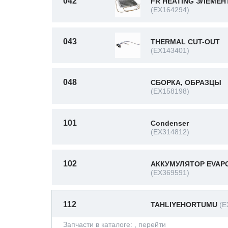
042
FR HEATING ЭЛЕМЕН
(EX164294)
043
THERMAL CUT-OUT
(EX143401)
048
СБОРКА, ОБРАЗЦЫ
(EX158198)
101
Condenser
(EX314812)
102
АККУМУЛЯТОР EVAP
(EX369591)
112
TAHLIYEHORTUMU
(E
Запчасти в каталоге:
, перейти