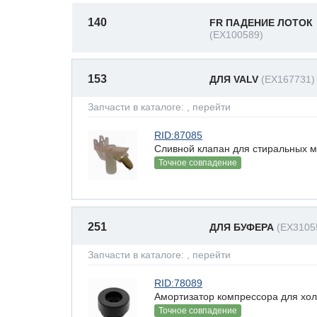
140
FR ПАДЕНИЕ ЛОТОК
(EX100589)
153
ДЛЯ VALV
(EX167731)
Запчасти в каталоге:
, перейти
RID:87085
Сливной клапан для стиральных 
Точное совпадение
251
ДЛЯ БУФЕРА
(EX3105
Запчасти в каталоге:
, перейти
RID:78089
Амортизатор компрессора для хо
Точное совпадение