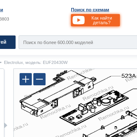
ии
Поиск по схемам
Как найти
33803
деталь?
тей
•
Electrolux, модель: EUF20430W