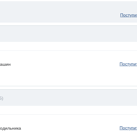
Поступи
Поступи
машин
5)
Поступи
лодильника