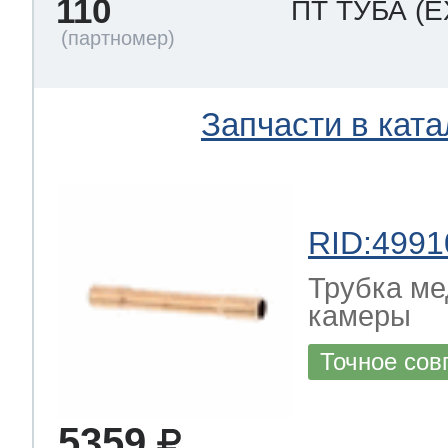
110
ПТ ТУБА
(E
Запчасти в ката
RID:4991
Трубка ме
камеры
Точное сов
5359