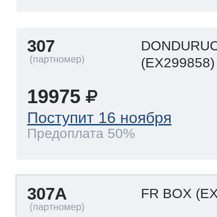
307
DONDURUC
(EX299858)
19975
Поступит 16 ноября
Предоплата 50%
307A
FR BOX
(E