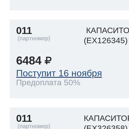
ool
т Beko
011
КАПАСИТ
ool
i
т GE
(EX126345)
6484
i
т Gaggenau
Поступит 16 ноября
Предоплата 50%
 Neff
011
КАПАСИТО
т Smeg
(EX326358)