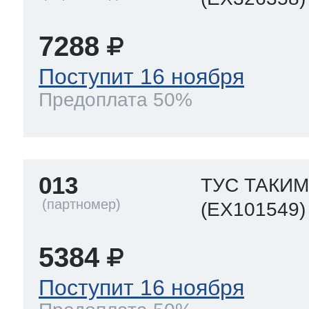
7288
т Thor
Поступит 16 ноября
Предоплата 50%
т Kuppersbusch
013
ТУС ТАКИ
(EX101549)
5384
Поступит 16 ноября