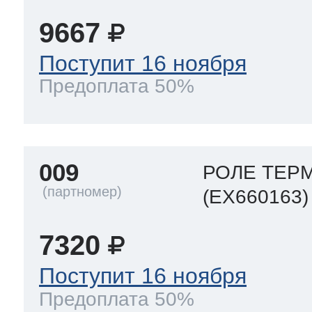
9667
 Whirlpool
Поступит 16 ноября
Предоплата 50%
ns
т Ardo
009
РОЛЕ ТЕРМ
т Candy
(EX660163)
7320
 Miele
Поступит 16 ноября
Предоплата 50%