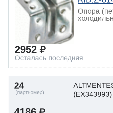
Опора (пе
холодильни
2952
Осталась последняя
24
ALTMENTE
(EX343893)
4186