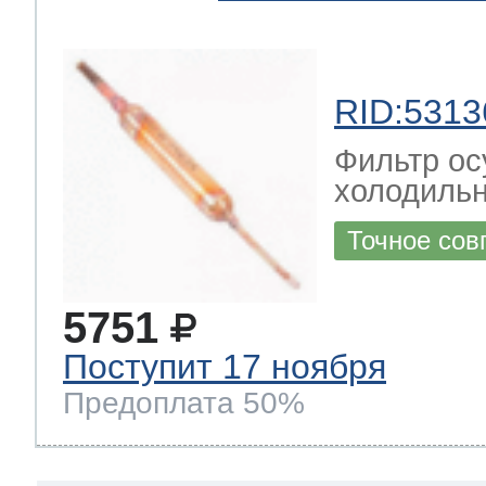
 Whirlpool
RID:5313
Фильтр ос
ns
т Ardo
холодиль
Точное сов
т Candy
5751
Поступит 17 ноября
 Miele
Предоплата 50%