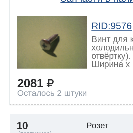
RID:9576
Винт для 
холодильн
отвёртку)
Ширина х Г
2081
Осталось 2 штуки
10
Розет