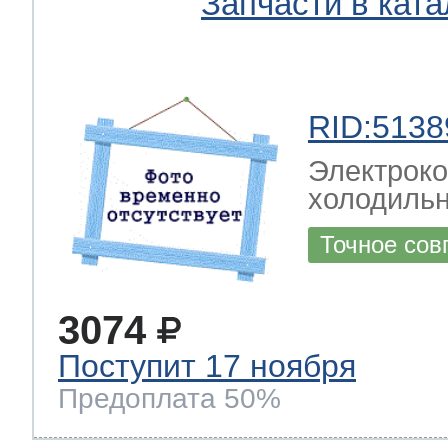
Запчасти в ката
т Thor
RID:5138
Электрок
т Kuppersbusch
холодиль
Точное сов
3074
Поступит 17 ноября
Предоплата 50%