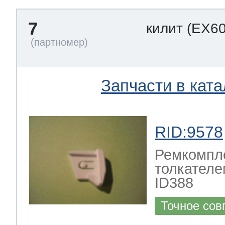
7
килит
(EX6
Запчасти в ката
RID:9578
Ремкомпле
толкателе
ID388
Точное сов