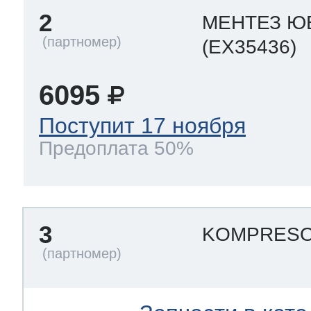
ool
т Beko
2
МЕНТЕЗ Ю
(EX35436)
ool
i
т GE
6095
Поступит 17 ноября
Предоплата 50%
i
т Gaggenau
 Neff
3
KOMPRESOR
т Smeg