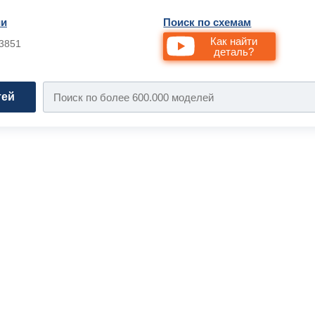
ии
Поиск по схемам
Как найти
33851
деталь?
тей