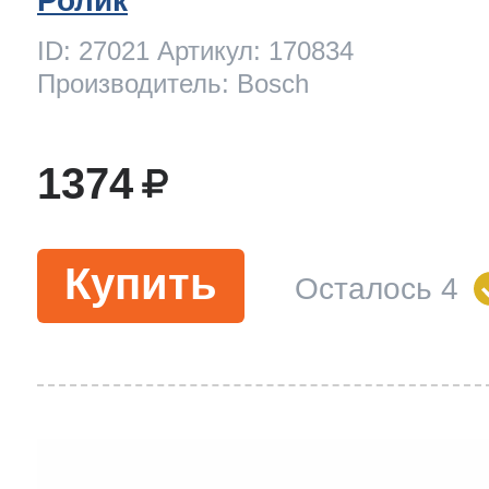
Ролик
ool
т Beko
ID: 27021 Артикул: 170834
Производитель: Bosch
ool
i
т GE
1374
i
т Gaggenau
Купить
Осталось 4
 Neff
т Smeg