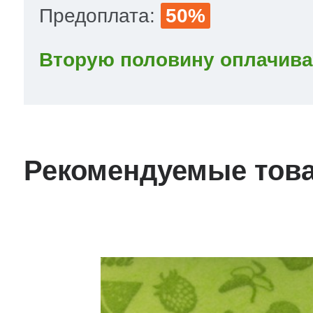
Предоплата:
50%
 Whirlpool
Вторую половину оплачива
ns
т Ardo
Рекомендуемые тов
т Candy
 Miele