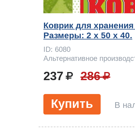
т Thor
ЕЛЬ
Коврик для хранения
Размеры: 2 x 50 х 40.
ID: 6080
т Kuppersbusch
Альтернативное производс
237
286
Купить
В на