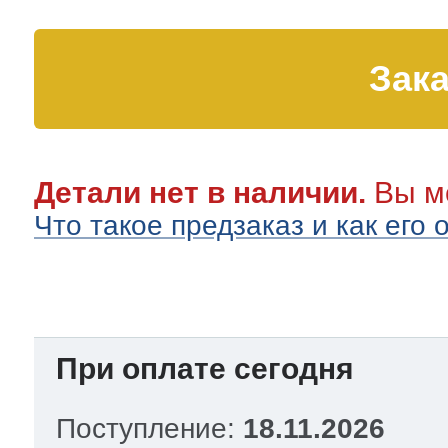
eld
i
т LG
Зака
pool
pool
pool
i
т Daewoo
si
pool
si
pool
si
pool
Детали нет в наличии.
Вы мо
т Samsung
Что такое предзаказ и как его
pool
si
pool
pool
si
si
т Sharp
si
si
si
При оплате сегодня
ns
т Gorenje
Поступление:
18.11.2026