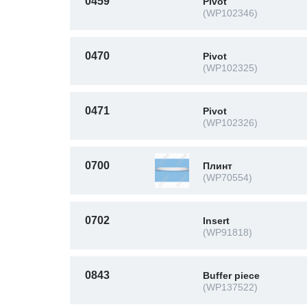
0459
Pivot
(WP102346)
0470
Pivot
(WP102325)
0471
Pivot
(WP102326)
0700
Плинт
(WP70554)
0702
Insert
(WP91818)
0843
Buffer piece
(WP137522)