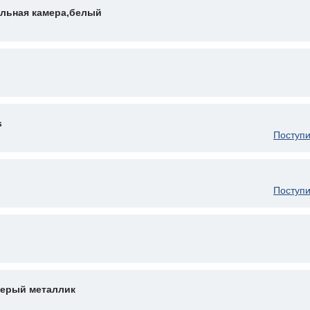
ильная камера,белый
s
Поступи
Поступи
,серый металлик