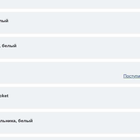
елый
, белый
Поступи
cket
ильника, белый