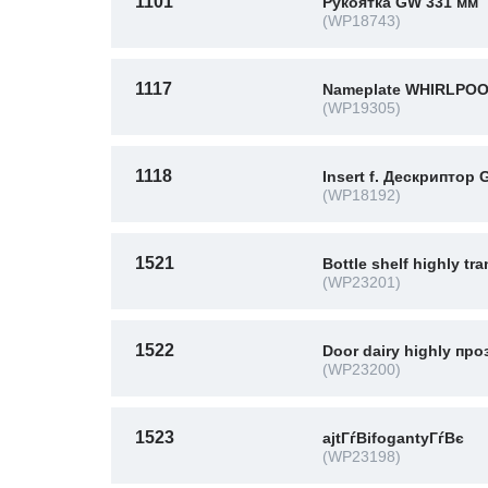
1101
Рукоятка GW 331 мм
(WP18743)
1117
Nameplate WHIRLPOO
(WP19305)
1118
Insert f. Дескриптор
(WP18192)
1521
Bottle shelf highly tra
(WP23201)
1522
Door dairy highly про
(WP23200)
1523
ajtГѓВіfogantyГѓВє
(WP23198)