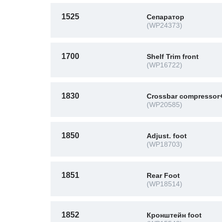
1525
Сепаратор
(WP24373)
1700
Shelf Trim front
(WP16722)
1830
Crossbar compressor+
(WP20585)
1850
Adjust. foot
(WP18703)
1851
Rear Foot
(WP18514)
1852
Кронштейн foot