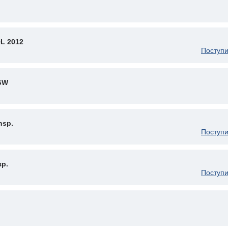
L 2012
Поступи
 GW
nsp.
Поступи
зр.
Поступи