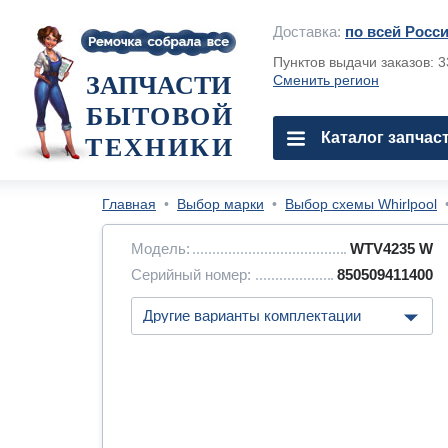
Доставка:
по всей Росс
Пунктов выдачи заказов: 
ЗАПЧАСТИ
Сменить регион
БЫТОВОЙ
Каталог запчас
ТЕХНИКИ
Главная
•
Выбор марки
•
Выбор схемы Whirlpool
Модель:
WTV4235 W
Серийный номер:
850509411400