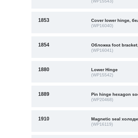
(WP15543)
1853
Cover lower hinge, б
(WP16040)
1854
Обложка foot bracket
(WP16041)
1880
Lower Hinge
(WP15542)
1889
Pin hinge hexagon so
(WP20468)
1910
Magnetic seal холод
(WP16119)