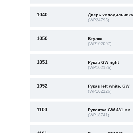
1040
Дверь холодильника.
(WP24795)
1050
Втулка
(WP102097)
1051
Рукав GW right
(WP102125)
1052
Рукав left white, GW
(WP102126)
1100
Рукоятка GW 431 мм
(WP18741)