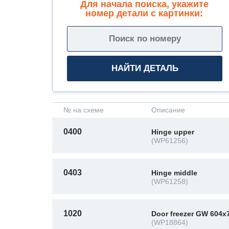
Для начала поиска, укажите
номер детали с картинки:
№ на схеме
Описание
0400
Hinge upper
(WP61256)
0403
Hinge middle
(WP61258)
1020
Door freezer GW 604x
(WP18864)