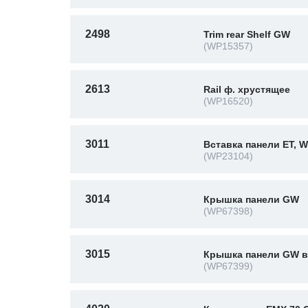
2498
Trim rear Shelf GW
(WP15357)
2613
Rail ф. хрустящее
(WP16520)
3011
Вставка панели ET, 
(WP23104)
3014
Крышка панели GW
(WP67398)
3015
Крышка панели GW в
(WP67399)