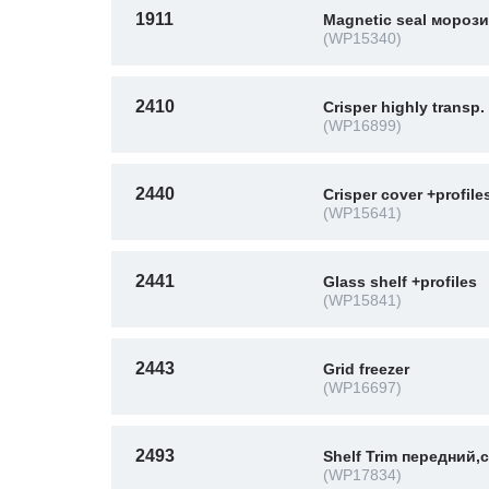
1911
Magnetic seal мороз
(WP15340)
2410
Crisper highly transp.
(WP16899)
2440
Crisper cover +profile
(WP15641)
2441
Glass shelf +profiles
(WP15841)
2443
Grid freezer
(WP16697)
2493
Shelf Trim передний
(WP17834)