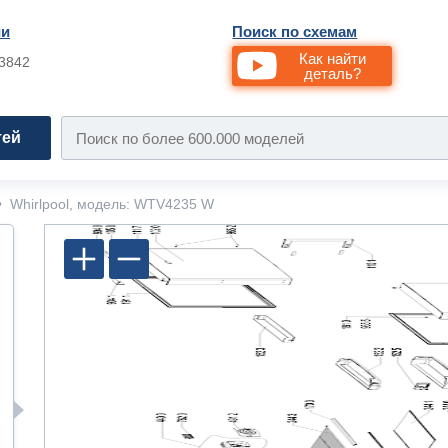
ии
Поиск по схемам
Как найти
33842
деталь?
тей
•
Whirlpool, модель: WTV4235 W