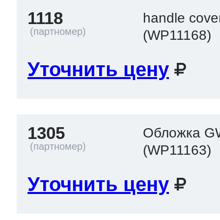
1118
handle cov
(WP11168)
т Thor
Уточнить цену
т Kuppersbusch
1305
Обложка G
(WP11163)
Уточнить цену