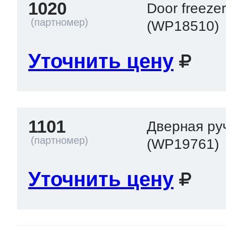
1020
Door freeze
ool
т Beko
(WP18510)
Уточнить цену
ool
i
т GE
i
т Gaggenau
1101
Дверная ру
(WP19761)
 Neff
Уточнить цену
т Smeg