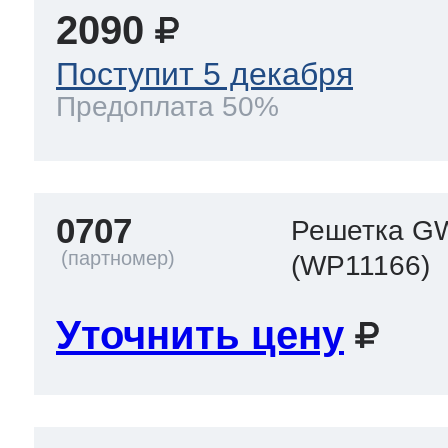
2090
 Whirlpool
Поступит 5 декабря
Предоплата 50%
ns
т Ardo
0707
Решетка G
(WP11166)
т Candy
Уточнить цену
 Miele