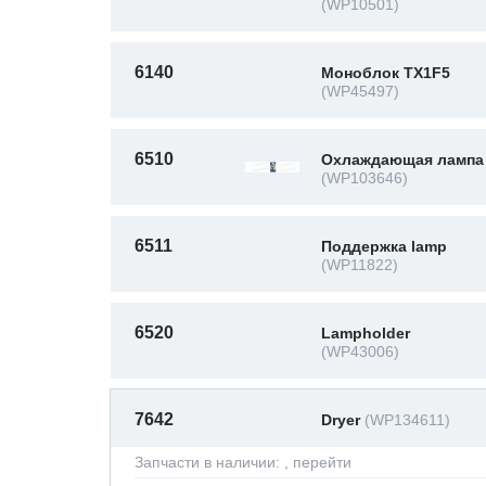
(WP10501)
6140
Моноблок TX1F5
(WP45497)
6510
Охлаждающая лампа E
(WP103646)
6511
Поддержка lamp
(WP11822)
6520
Lampholder
(WP43006)
7642
Dryer
(WP134611)
Запчасти в наличии:
, перейти