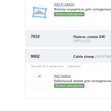
RID:P-34825
Фильтр-осушитель для холодильни
Точное совпадение
7810
Панель слива GW
(WP11167)
9002
Cable clamp
(WP47684
Запчасти в каталоге:
, перейти
RID:34853
Кабельный зажим для холодильник
Точное совпадение