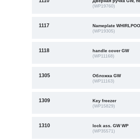
1110
Дверная ручка GW, 
(WP19760)
1117
Nameplate WHIRLPOO
(WP19305)
1118
handle cover GW
(WP11168)
1305
Обложка GW
(WP11163)
1309
Key freezer
(WP15829)
1310
lock ass. GW WP
(WP35571)