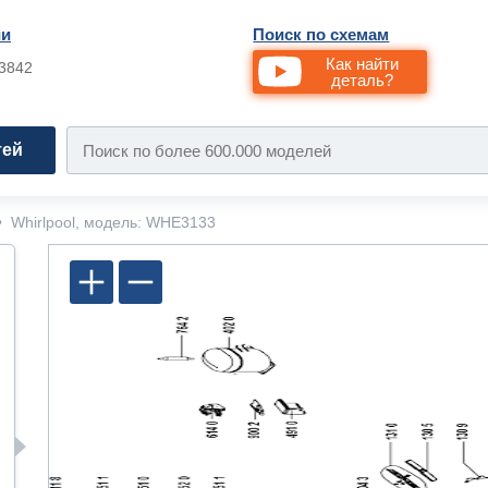
ии
Поиск по схемам
Как найти
33842
деталь?
тей
•
Whirlpool, модель: WHE3133