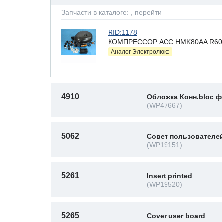
Запчасти в каталоге:
, перейти
RID:1178
КОМПРЕССОР ACC HMK80AA R600 13
Аналог Электролюкс
4910
Обложка Конн.bloc ф
(WP47667)
5062
Совет пользователей 
(WP19151)
5261
Insert printed
(WP19520)
5265
Cover user board