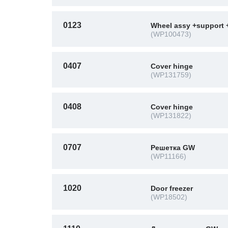
0123
Wheel assy +support 
(WP100473)
0407
Cover hinge
(WP131759)
0408
Cover hinge
(WP131822)
0707
Решетка GW
(WP11166)
1020
Door freezer
(WP18502)