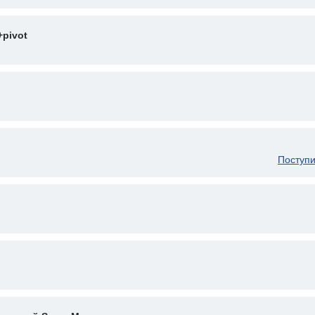
+pivot
Поступи