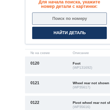
Для начала поиска, укажите
номер детали с картинки:
№ на схеме
Описание
0120
Foot
(WP131692)
0121
Wheel rear not shown
(WP35617)
0122
Pivot wheel rear not 
(WP35616)