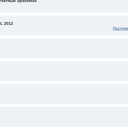
печатный SpaceMax
L 2012
Поступи