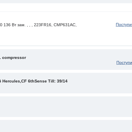
Поступи
6 Вт зам. , , , 223FR16, CMP631AC,
. compressor
Поступи
Hercules,CF 6thSense Till: 39/14