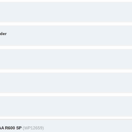
nder
AA R600 SP
(WP12659)