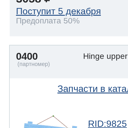
ool
т Beko
Поступит 5 декабря
Предоплата 50%
ool
i
т GE
0400
Hinge uppe
i
т Gaggenau
Запчасти в ката
 Neff
т Smeg
RID:9825