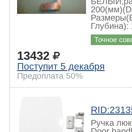
БЕЛЫЙ,ра
200(мм)(
Размеры(
Глубина): 
Точное сов
13432
Поступит 5 декабря
Предоплата 50%
RID:2313
Ручка люк
Door hand