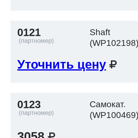
 Whirlpool
0121
Shaft
(WP102198
ns
т Ardo
Уточнить цену
т Candy
0123
Самокат.
 Miele
(WP100469
3058