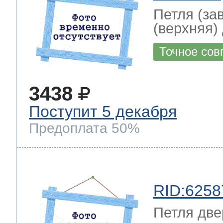
Петля (за
(верхняя)
т Thor
Точное сов
т Kuppersbusch
3438
Поступит 5 декабря
Предоплата 50%
RID:6258
Петля две