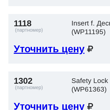
ool
т Beko
1118
Insert f. Д
ool
i
т GE
(WP11195)
Уточнить цену
i
т Gaggenau
1302
 Neff
Safety Lock
(WP61363)
т Smeg
Уточнить цену