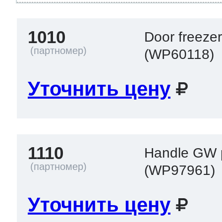
 Whirlpool
1010
Door freeze
(WP60118)
ns
т Ardo
Уточнить цену
т Candy
1110
Handle GW p
(WP97961)
 Miele
Уточнить цену