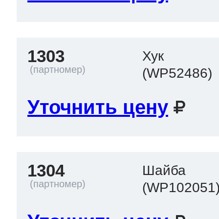
т Thor
1303
Хук
(WP52486)
т Kuppersbusch
Уточнить цену
1304
Шайба
(WP102051