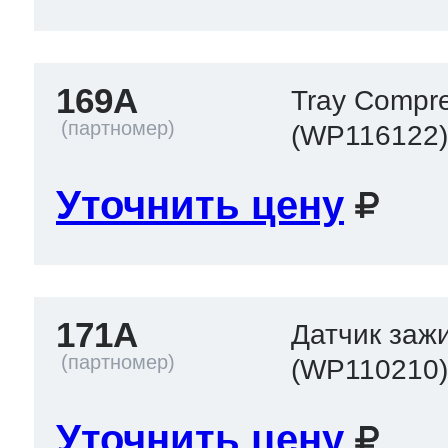
ool
т Beko
169A
Tray Compr
ool
i
т GE
(WP116122
Уточнить цену
i
т Gaggenau
 Neff
171A
Датчик заж
(WP110210
т Smeg
Уточнить цену