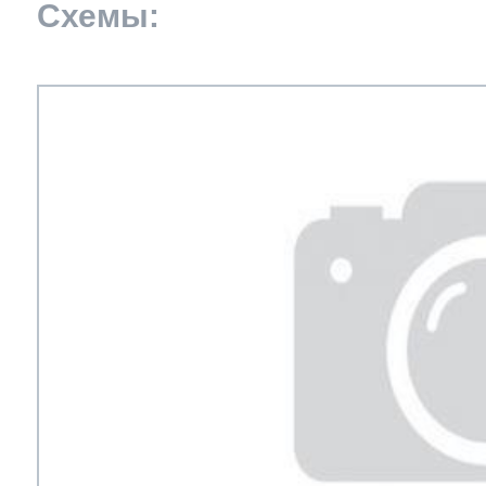
Схемы:
т Asko
ок предзаказа
ия заказов
кты
сушилок
y
y
je
y
y
y
y
y
olux
y
уховок
olux
olux
olux
olux
olux
olux
olux
je
olux
т Teka
ат товара
азовых плит
je
je
t
je
je
je
je
je
je
olux
olux
т IKEA
ат денег
сайта
лектроплит
rsbusch
a
nau
nau
 Haier
икроволновок
a
a
ni
a
a
a
a
a
a
e
e
т Hisense