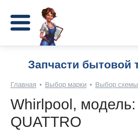
Для стиральных машин
Для микроволновок
Для холодильников
Каталог запчастей
Доставка и оплата
Поиск по артикулу
Для газовых плит
Поиск по схемам
Для электроплит
Для кофемашин
Для посудомоек
Ремонт техники
Для остального
Для сушилок
Для духовок
Помощь
О нас
олодильников
 Electrolux
очник запчастей
вка
пании
Запчасти бытовой т
стиральных машин
n
n
n
n
n
n
n
n
n
n
Главная
•
Выбор марки
•
Выбор схемы 
n
n
т AEG
кое ПВЗ(пункт выдачи)?
а
ор-оферта
Как н
Whirlpool, модель
кофемашин
h
h
QUATTRO
т Zanussi
ат - что и как?
вы
зиты
осудомоек
h
h
olux
h
h
h
h
h
y
h