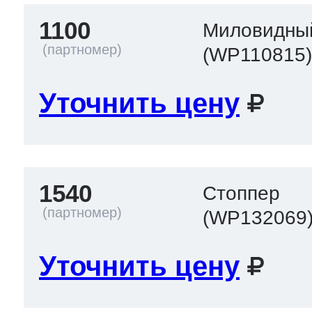
ool
т Beko
1100
Миловидны
(WP110815
ool
i
т GE
Уточнить цену
i
т Gaggenau
1540
Стоппер
(WP132069
 Neff
Уточнить цену
т Smeg