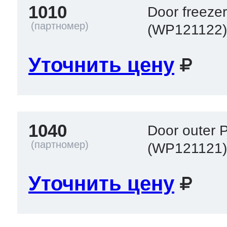
1010
Door freeze
(WP121122
 Whirlpool
Уточнить цену
ns
т Ardo
1040
Door outer 
т Candy
(WP121121
Уточнить цену
 Miele