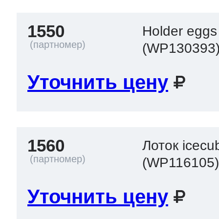
1550
Holder eggs
т Thor
(WP130393
Уточнить цену
т Kuppersbusch
1560
Лоток icecu
(WP116105
Уточнить цену