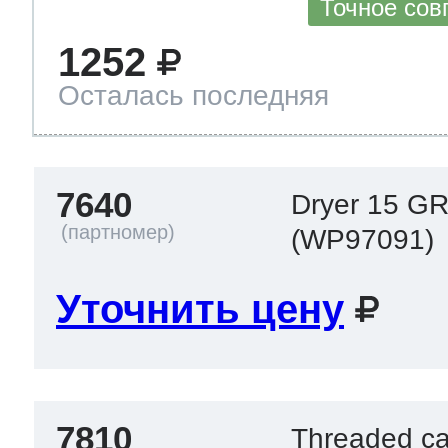
Точное сов
1252
Осталась последняя
7640
Dryer 15 G
(WP97091)
Уточнить цену
7810
Threaded c