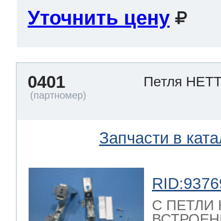
Уточнить цену
 Whirlpool
0401
Петля HET
ns
т Ardo
т Candy
Запчасти в ката
RID:9376
 Miele
C ПЕТЛИ
ВСТРОЕН