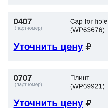
т Thor
0407
Cap for hole
(WP63676)
т Kuppersbusch
Уточнить цену
0707
Плинт
(WP69921)
Уточнить цену