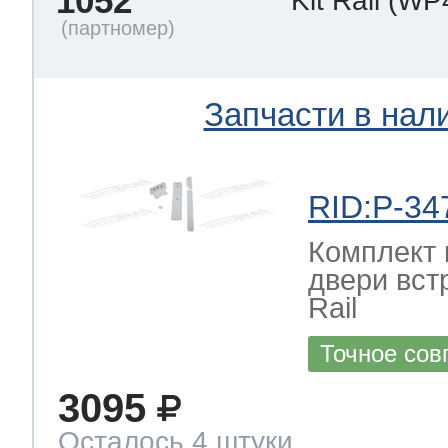
1052
Kit Rail
(WP
Запчасти в нал
RID:P-34
Комплект 
двери вст
Rail
Точное сов
3095
Осталось 4 штуки