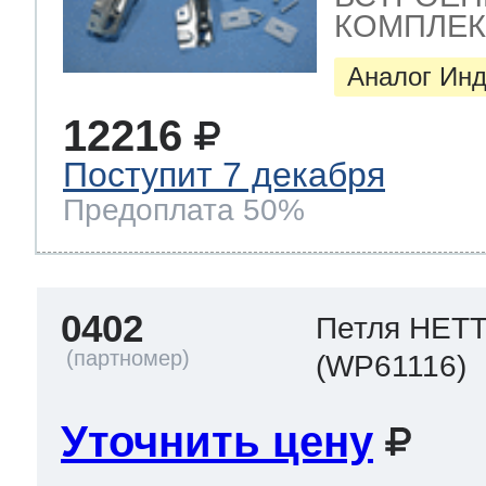
ool
т Beko
КОМПЛЕКТ 
Аналог Инд
12216
ool
i
т GE
Поступит 7 декабря
Предоплата 50%
i
т Gaggenau
0402
Петля HET
 Neff
(WP61116)
Уточнить цену
т Smeg