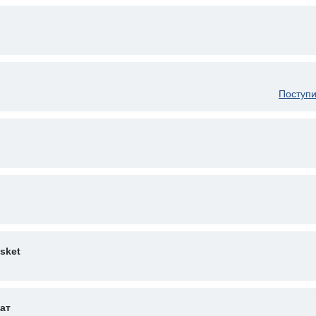
Поступи
sket
ат