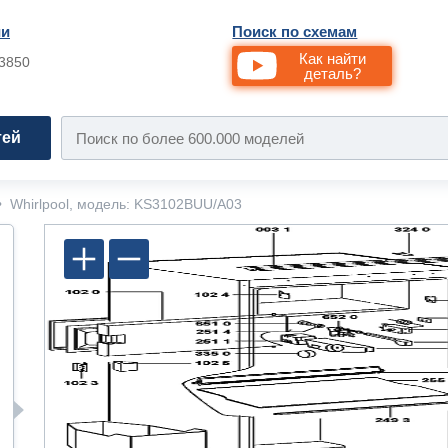
ии
Поиск по схемам
Как найти
33850
деталь?
тей
•
Whirlpool, модель: KS3102BUU/A03