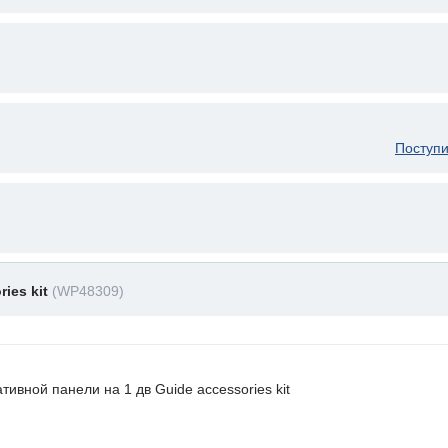
Поступи
ies kit
(WP48309)
ивной панели на 1 дв Guide accessories kit