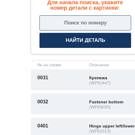
Для начала поиска, укажите
номер детали с картинки:
№ на схеме
Описание
0031
Крепежа
(WP92447)
0032
Fastener bottom
(WP69030)
0401
Hinge upper left/lower
(WP61013)