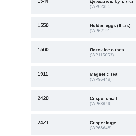
1544
Держатель бутылки
(WP62381)
1550
Holder, eggs (6 шт.)
(WP62191)
1560
Лоток ice cubes
(WP115653)
1911
Magnetic seal
(WP96448)
2420
Crisper small
(WP63649)
2421
Crisper large
(WP63648)