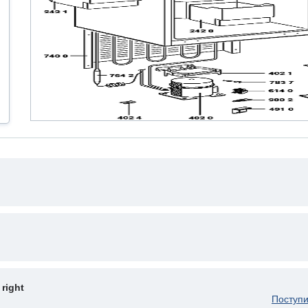
 right
Поступи