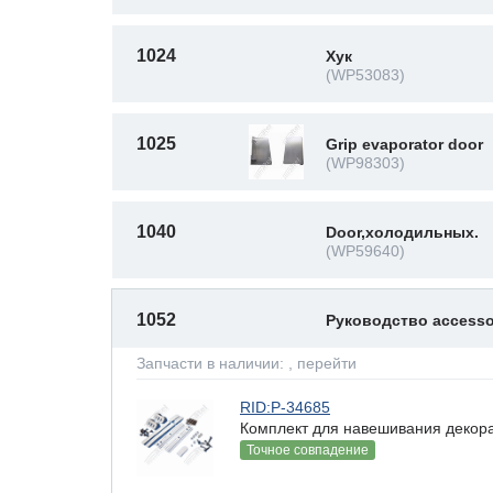
1024
Хук
(WP53083)
1025
Grip evaporator door
(WP98303)
1040
Door,холодильных.
(WP59640)
1052
Руководство accessor
Запчасти в наличии:
, перейти
RID:P-34685
Комплект для навешивания декорат
Точное совпадение