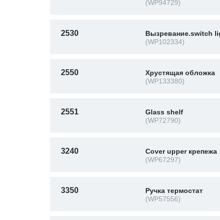
(WP94729)
2530
Вызревание.switch li
(WP102334)
2550
Хрустящая обложка
(WP133380)
2551
Glass shelf
(WP72790)
3240
Cover upper крепежа
(WP67297)
3350
Ручка термостат
(WP57556)