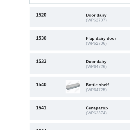
1520
Door dairy
(WP62707)
1530
Flap dairy door
(WP62706)
1533
Door dairy
(WP64726)
1540
Bottle shelf
(WP64725)
1541
Сепаратор
(WP62374)