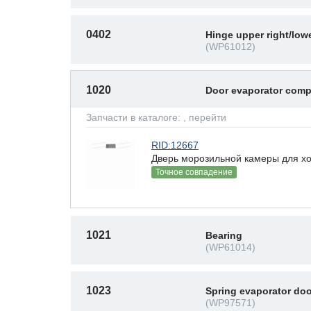
0402
Hinge upper right/lowe
(WP61012)
1020
Door evaporator comp
Запчасти в каталоге:
, перейти
RID:12667
Дверь морозильной камеры для хо
Точное совпадение
1021
Bearing
(WP61014)
1023
Spring evaporator doo
(WP97571)