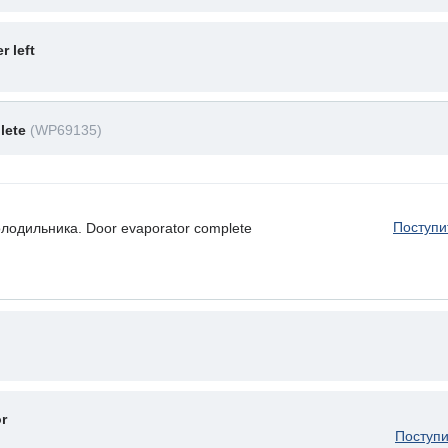
r left
lete
(WP69135)
Поступи
лодильника. Door evaporator complete
r
Поступи